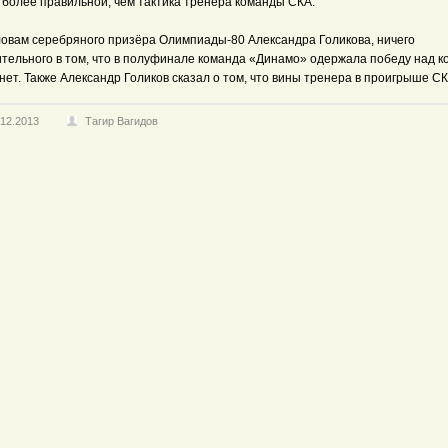
 более правильной, чем тактика тренера команды СКА.
ловам серебряного призёра Олимпиады-80 Александра Голикова, ничего
ительного в том, что в полуфинале команда «Динамо» одержала победу над 
нет. Также Александр Голиков сказал о том, что вины тренера в проигрыше СК
.12.2013
Тагир Вагидов