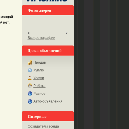
Фотогалерея
командой
А нет.
Все фотографии
Доска объявлений
Продам
Куплю
Услуги
Работа
Разное
Авто-объявления
Интервью
Созидатели всегда