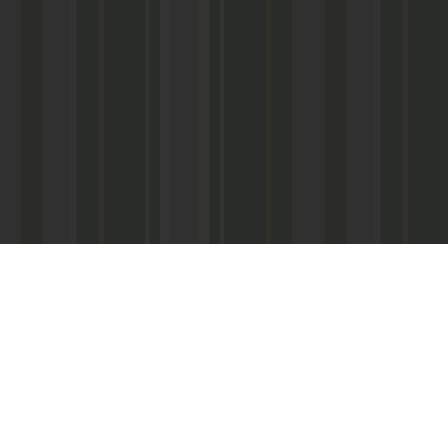
Асанович
22) 67-50-71
ерез межрегиональное агентство по
ПС - «Почта России», киоски «Дагпечати»,
виалинии Дагестана», Северо-Кавказские