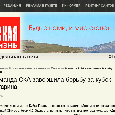
РЕДАКЦИЯ
РЕКЛАМА В ГАЗЕТЕ
ИНФОРМЕР
РЕЙТИНГ САЙТОВ
дельная газета
24 
ная
Блоги местных жителей
Спорт
Команда СКА завершила борьбу з
рина
манда СКА завершила борьбу за кубок
гарина
орт
луфинальном матче Кубка Гагарина по хоккею команда «Динамо» одержала по
ндой СКА со счётом 4:0. Эксперты полагают, что тактика тренера команды «Д