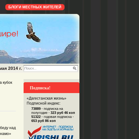
БЛОГИ МЕСТНЫХ ЖИТЕЛЕЙ
мая 2014 г.
а кубок
Подписка!
«Дагестанская жизнь»
Подписной индекс:
73889
- подписка на
полугодие -
323 руб 46 коп
51322
- годовая подписка -
653 руб 86 коп
беду над
инамо»