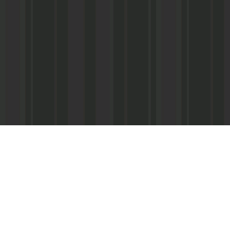
Адрес редакции:
Главный редактор:
 «Консультант»
Республика Дагестан,
Кабардиев Гусейн 
367013 г. Махачкала, ул. М. Ярагского,
15
Телефон/факс:
(87
м-Интернэшнл»
e-mail:
abdulmin@rambler.ru
,
Распространение ч
gjizn@mail.ru
подписке (МАП), УФ
ам-Интернэшнл»
Скайп:
+dagjizn1+
частные киоски, «А
железные дороги.
Подписной индекс:
73889 – 6 мес.