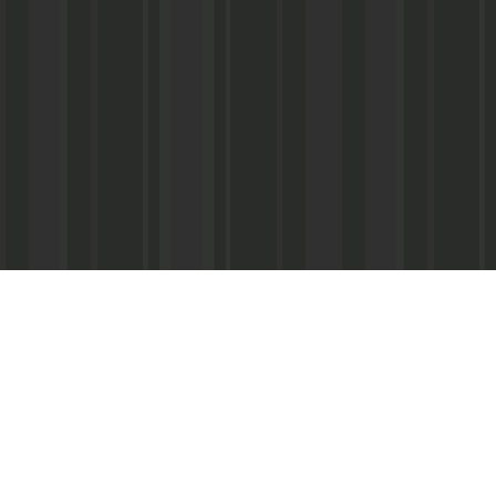
Реквизиты:
ООО «Информационно-аналитический центр
ИНН 050541027419
КПП 056101001
ОГРН 1020502523690
р/с № 40702810800002000367 в ФАКБ «Ада
«Союз» г.Махачкала
Суб.р/с 30301810100000000001 в АКБ «Ад
ОАО г.Махачкала
БИК 048209750