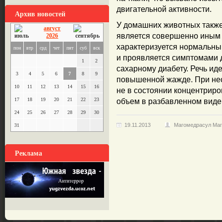
двигательной активности.
Архив новостей
У домашних животных также
август
является совершенно иным
2026
характеризуется нормальны
пон
втр
срд
чет
пят
суб
вск
и проявляется симптомами 
1
2
сахарному диабету. Речь ид
3
4
5
6
7
8
9
повышенной жажде. При нес
10
11
12
13
14
15
16
не в состоянии концентриро
17
18
19
20
21
22
23
объем в разбавленном виде
24
25
26
27
28
29
30
19.11.2013
Магомедрасул Ма
31
Реклама