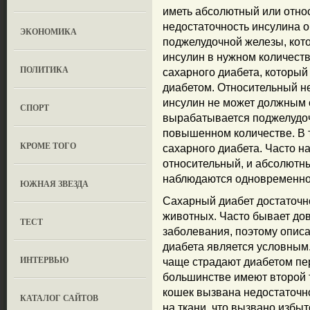
иметь абсолютный или отно
недостаточность инсулина 
ЭКОНОМИКА
поджелудочной железы, кото
инсулин в нужном количеств
ПОЛИТИКА
сахарного диабета, которы
диабетом. Относительный не
инсулин не может должным о
СПОРТ
вырабатывается поджелудочн
повышенном количестве. В 
КРОМЕ ТОГО
сахарного диабета. Часто на
относительный, и абсолютны
наблюдаются одновременно
ЮЖНАЯ ЗВЕЗДА
Сахарный диабет достаточн
животных. Часто бывает до
ТЕСТ
заболевания, поэтому опис
диабета является условным.
ИНТЕРВЬЮ
чаще страдают диабетом пе
большинстве имеют второй 
кошек вызвана недостаточн
КАТАЛОГ САЙТОВ
на ткани, что вызвано избы