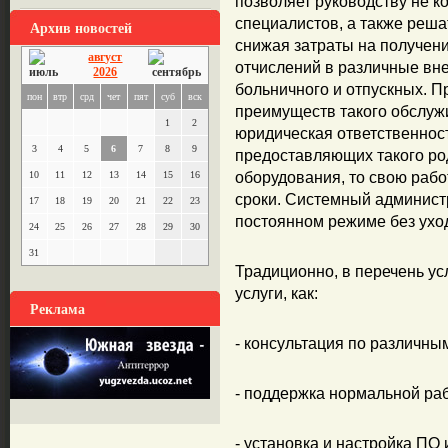
позволяет руководству не к
специалистов, а также реша
Архив новостей
снижая затраты на получен
август
отчислений в различные вн
2026
больничного и отпускных. Пр
пон
втр
срд
чет
пят
суб
вск
преимуществ такого обслужи
1
2
юридическая ответственнос
3
4
5
6
7
8
9
предоставляющих такого род
10
11
12
13
14
15
16
оборудования, то свою рабо
сроки. Системный администр
17
18
19
20
21
22
23
постоянном режиме без уход
24
25
26
27
28
29
30
31
Традиционно, в перечень ус
услуги, как:
Реклама
- консультация по различны
- поддержка нормальной ра
- установка и настройка ПО