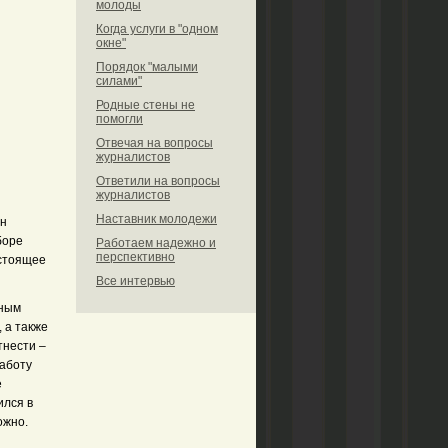
молоды
Когда услуги в "одном
окне"
Порядок "малыми
силами"
Родные стены не
помогли
Отвечая на вопросы
журналистов
Ответили на вопросы
журналистов
Наставник молодежи
он
боре
Работаем надежно и
перспективно
астоящее
Все интервью
мным
 а также
тнести –
работу
е
ился в
ожно.