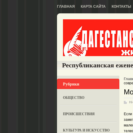
ГЛАВНАЯ
КАРТА САЙТА
КОНТАКТЫ
Республиканская ежене
Глав
Рубрики
совр
Мо
ОБЩЕСТВО
Hi
ПРОИСШЕСТВИЯ
Если 
замет
мален
КУЛЬТУРА И ИСКУССТВО
теле