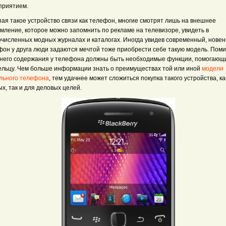
приятием.
пая такое устройство связи как телефон, многие смотрят лишь на внешнее
мление, которое можно запомнить по рекламе на телевизоре, увидеть в
очисленных модных журналах и каталогах. Иногда увидев современный, новен
фон у друга люди задаются мечтой тоже приобрести себе такую модель. Пом
него содержания у телефона должны быть необходимые функции, помогающи
ельцу. Чем больше информации знать о преимуществах той или иной
модели
льного телефона
, тем удачнее может сложиться покупка такого устройства, ка
х, так и для деловых целей.