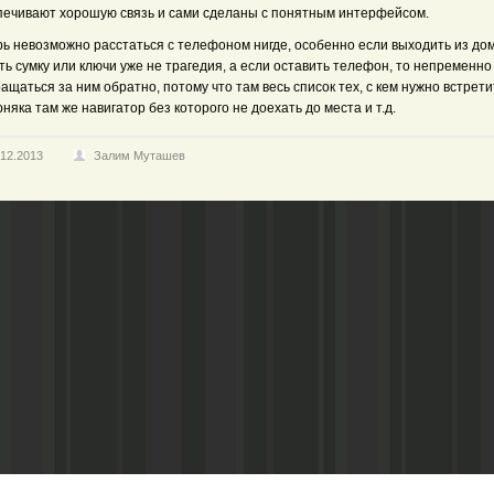
печивают хорошую связь и сами сделаны с понятным интерфейсом.
рь невозможно расстаться с телефоном нигде, особенно если выходить из дом
ь сумку или ключи уже не трагедия, а если оставить телефон, то непременно
ащаться за ним обратно, потому что там весь список тех, с кем нужно встрети
няка там же навигатор без которого не доехать до места и т.д.
.12.2013
Залим Муташев