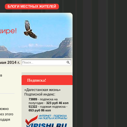
БЛОГИ МЕСТНЫХ ЖИТЕЛЕЙ
мая 2014 г.
в
Подписка!
«Дагестанская жизнь»
Подписной индекс:
73889
- подписка на
полугодие -
323 руб 46 коп
51322
- годовая подписка -
 можно
653 руб 86 коп
ез этого
годаря