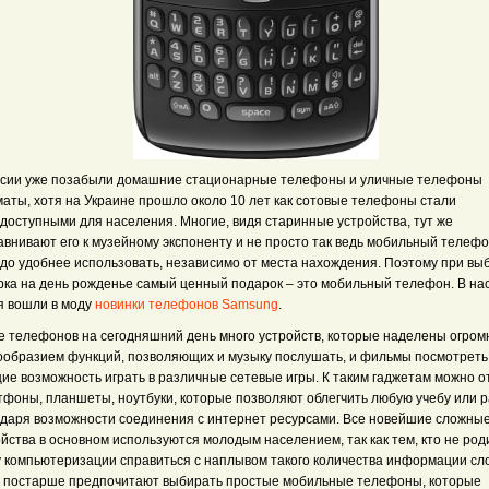
ссии уже позабыли домашние стационарные телефоны и уличные телефоны
маты, хотя на Украине прошло около 10 лет как сотовые телефоны стали
доступными для населения. Многие, видя старинные устройства, тут же
авнивают его к музейному экспоненту и не просто так ведь мобильный телеф
здо удобнее использовать, независимо от места нахождения. Поэтому при вы
рка на день рожденье самый ценный подарок – это мобильный телефон. В н
я вошли в моду
новинки телефонов Samsung
.
е телефонов на сегодняшний день много устройств, которые наделены огро
ообразием функций, позволяющих и музыку послушать, и фильмы посмотреть,
ие возможность играть в различные сетевые игры. К таким гаджетам можно о
тфоны, планшеты, ноутбуки, которые позволяют облегчить любую учебу или 
одаря возможности соединения с интернет ресурсами. Все новейшие сложны
йства в основном используются молодым населением, так как тем, кто не род
у компьютеризации справиться с наплывом такого количества информации сл
 постарше предпочитают выбирать простые мобильные телефоны, которые