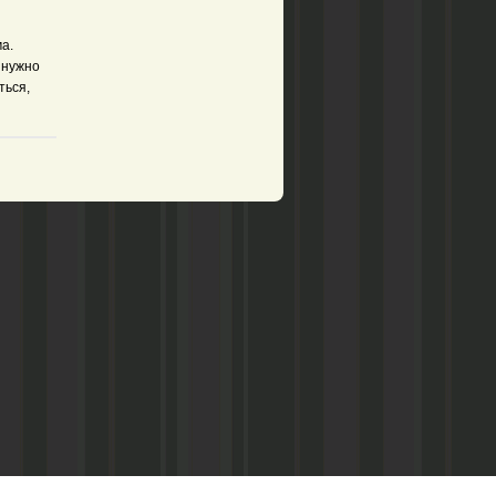
а.
 нужно
ться,