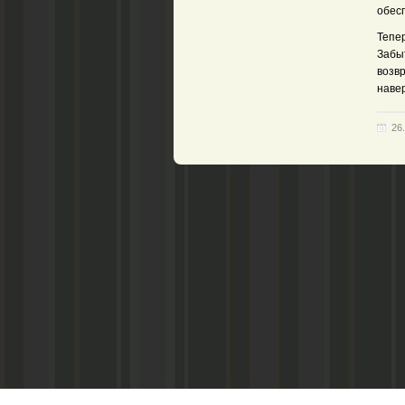
обес
Тепе
Забыт
возвр
навер
26