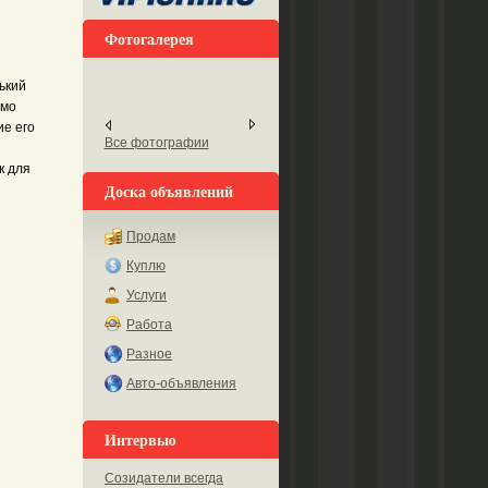
Фотогалерея
ький
имо
е его
Все фотографии
к для
Доска объявлений
Продам
Куплю
Услуги
Работа
Разное
Авто-объявления
Интервью
Созидатели всегда