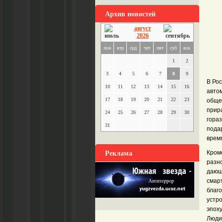
Архив новостей
август
2026
пон
втр
срд
чет
пят
суб
вск
1
2
3
4
5
6
7
8
9
В Ро
10
11
12
13
14
15
16
авто
17
18
19
20
21
22
23
обще
прир
24
25
26
27
28
29
30
гора
31
пода
врем
Реклама
Кром
разн
дающ
смар
благ
устро
эпох
Люди