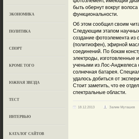
фотоэлемент, имеющий диам
быть обернут вокруг волоса
ЭКОНОМИКА
функциональности.
Об этом сообщил своим чит
Следующим этапом научных 
ПОЛИТИКА
создание фотоэлемента из 
(политиофен), эфирной масл
СПОРТ
соединений. По бокам конс
электроды, изготовленные и
учеными из Лос-Анджелеса 
КРОМЕ ТОГО
солнечная батарея. Специа
удалось добиться от экспер
ЮЖНАЯ ЗВЕЗДА
Стоит заметить, что ее отд
спектральные области.
ТЕСТ
18.12.2013
Залим Муташев
ИНТЕРВЬЮ
КАТАЛОГ САЙТОВ