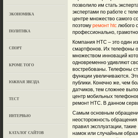
позволило им стать эксперта
экспертами по работе с те
ЭКОНОМИКА
центре множество самого с
поэтому
ремонт htc
любого с
ПОЛИТИКА
профессионально, грамотно 
Компания HTC – это один и
СПОРТ
смартфонов. Их телефоны о
множеством инноваций кото
одновременно удивляют сво
КРОМЕ ТОГО
востребованы. Телефоны ста
функции увеличиваются. Эт
ЮЖНАЯ ЗВЕЗДА
публики. Конечно же, чем б
датчиков, тем сложнее вып
центр мобильных телефонов 
ТЕСТ
ремонт HTC. В данном серв
Самым основным обращение
ИНТЕРВЬЮ
неосторожность обращения
правил эксплуатации, такие
КАТАЛОГ САЙТОВ
намок или случайным образо