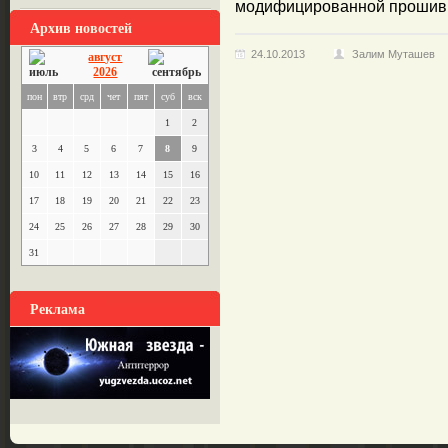
модифицированной прошивки
Архив новостей
24.10.2013
Залим Муташев
август
2026
пон
втр
срд
чет
пят
суб
вск
1
2
3
4
5
6
7
8
9
10
11
12
13
14
15
16
17
18
19
20
21
22
23
24
25
26
27
28
29
30
31
Реклама