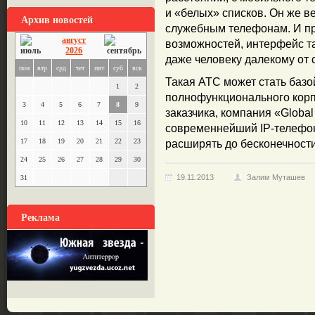
и «белых» списков. Он же в
Архив новостей
служебным телефонам. И пр
август
возможностей, интерфейс т
2026
даже человеку далекому от 
пон
втр
срд
чет
пят
суб
вск
Такая АТС может стать баз
1
2
полнофункционального корп
3
4
5
6
7
8
9
заказчика, компания «Global
10
11
12
13
14
15
16
современнейший IP-телефон
17
18
19
20
21
22
23
расширять до бесконечности
24
25
26
27
28
29
30
19.11.2013
Залим Муташев
31
Реклама