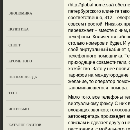
(http://globalhome.su/) обес
петербургского клиента тако
ЭКОНОМИКА
соответственно, 812. Телеф
совсем простой. Никаких пр
ПОЛИТИКА
переезжает − вместе с ним,
телефоны. Количество абоне
столько номеров и будет. И 
СПОРТ
свой виртуальный кабинет, 
телефонного помощника. Те
КРОМЕ ТОГО
приходящие совместители,
хозяйство. Зато у нее появ
тарифов на междугородние 
ЮЖНАЯ ЗВЕЗДА
желание, то оператор помож
запоминающегося, номера.
ТЕСТ
Мало того, все телефоны т
виртуальному факсу. С них
ИНТЕРВЬЮ
входящих звонков; голосова
автосекретарь произведет 
спискам и сделает другую н
КАТАЛОГ САЙТОВ
расстоянии, с мобильного т