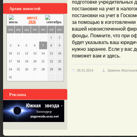
подготовке учредительных д
Архив новостей
постановке на учет в налого
постановки на учет в Госко
август
за помощью в изготовлении
2026
вашей новоиспеченной фир
пон
втр
срд
чет
пят
суб
вск
фонды. Помните, что при о
1
2
будет указывать ваш юридич
3
4
5
6
7
8
9
нужно заранее. Если у вас д
10
11
12
13
14
15
16
поможет вам и здесь.
17
18
19
20
21
22
23
24
25
26
27
28
29
30
28.01.2014
Шамиль Муртазал
31
Реклама