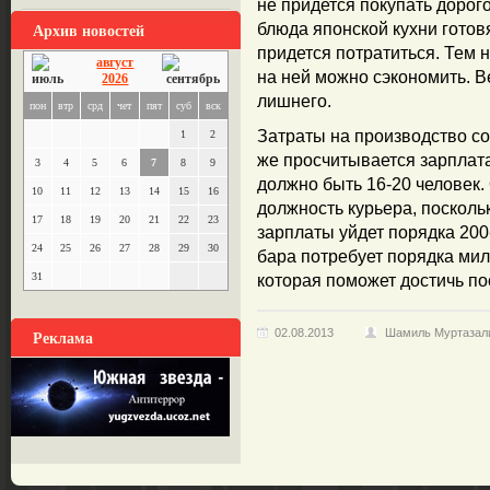
не придется покупать дорог
Архив новостей
блюда японской кухни готовя
придется потратиться. Тем 
август
на ней можно сэкономить. В
2026
лишнего.
пон
втр
срд
чет
пят
суб
вск
Затраты на производство со
1
2
же просчитывается зарплат
3
4
5
6
7
8
9
должно быть 16-20 человек.
10
11
12
13
14
15
16
должность курьера, поскольк
17
18
19
20
21
22
23
зарплаты уйдет порядка 200
24
25
26
27
28
29
30
бара потребует порядка мил
31
которая поможет достичь по
Реклама
02.08.2013
Шамиль Муртазал