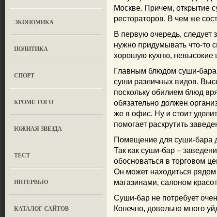
Москве. Причем, открытие с
рестораторов. В чем же сос
ЭКОНОМИКА
В первую очередь, следует з
нужно придумывать что-то 
ПОЛИТИКА
хорошую кухню, невысокие 
Главным блюдом суши-бара,
СПОРТ
суши различных видов. Высо
поскольку обилием блюд вря
КРОМЕ ТОГО
обязательно должен организ
же в офис. Ну и стоит удели
помогает раскрутить заведе
ЮЖНАЯ ЗВЕЗДА
Помещение для суши-бара д
Так как суши-бар – заведен
ТЕСТ
обосноваться в торговом це
Он может находиться рядом
ИНТЕРВЬЮ
магазинами, салоном красо
Суши-бар не потребует очен
КАТАЛОГ САЙТОВ
Конечно, довольно много уй