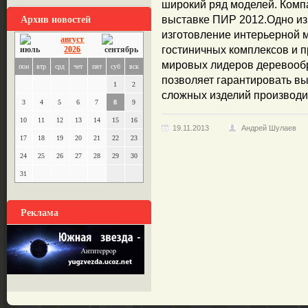
широкий ряд моделей. Комп
Архив новостей
выставке ПИР 2012.Одно из
изготовление интерьерной м
август
гостиничных комплексов и п
2026
мировых лидеров деревоо
пон
втр
срд
чет
пят
суб
вск
позволяет гарантировать вы
1
2
сложных изделий производит
3
4
5
6
7
8
9
10
11
12
13
14
15
16
19.11.2013
Андрей Шулаев
17
18
19
20
21
22
23
24
25
26
27
28
29
30
31
Реклама