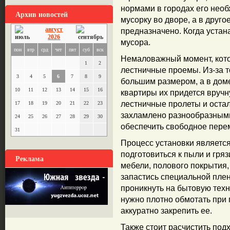
нормами в городах его нео
Архив новостей
мусорку во дворе, а в друго
август
предназначено. Когда устан
2026
мусора.
пон
втр
срд
чет
пят
суб
вск
Немаловажный момент, кото
1
2
лестничные проемы. Из-за т
3
4
5
6
7
8
9
большим размером, а в доме
10
11
12
13
14
15
16
квартиры их придется вручн
лестничные пролеты и оста
17
18
19
20
21
22
23
захламлено разнообразным
24
25
26
27
28
29
30
обеспечить свободное пер
31
Процесс установки является
подготовиться к пыли и гряз
Реклама
мебели, полового покрытия,
запастись специальной плен
проникнуть на бытовую техн
нужно плотно обмотать при
аккуратно закрепить ее.
Также стоит расчистить подх