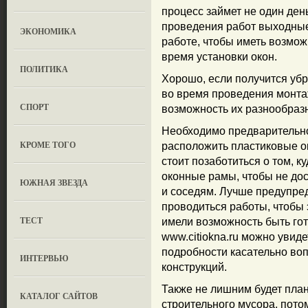
процесс займет не один день
проведения работ выходные
ЭКОНОМИКА
работе, чтобы иметь возмож
время установки окон.
ПОЛИТИКА
Хорошо, если получится уб
во время проведения монта
СПОРТ
возможность их разнообраз
Необходимо предварительно
КРОМЕ ТОГО
расположить пластиковые окн
стоит позаботиться о том, 
оконные рамы, чтобы не дос
ЮЖНАЯ ЗВЕЗДА
и соседям. Лучше предупред
проводиться работы, чтобы 
ТЕСТ
имели возможность быть гот
www.citiokna.ru можно увид
подробности касательно во
ИНТЕРВЬЮ
конструкций.
Также не лишним будет пла
КАТАЛОГ САЙТОВ
строительного мусора, пото