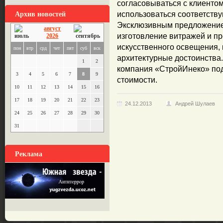
согласовываться с клиентом
Архив новостей
использоваться соответств
Эксклюзивным предложением
август
изготовление витражей и п
2026
искусственного освещения, 
пон
втр
срд
чет
пят
суб
вск
архитектурные достоинства.
1
2
компания «СтройИнеко» подг
3
4
5
6
7
8
9
стоимости.
10
11
12
13
14
15
16
17
18
19
20
21
22
23
24.12.2013
Андрей Шулаев
24
25
26
27
28
29
30
31
Реклама