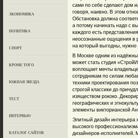
сами по себе сделают дом и
говоря, наивно. В этом отн
ЭКОНОМИКА
Обстановка должна соответс
а потому начинать надо с вы
ПОЛИТИКА
каждого есть представления
неосознанные ощущения в р
на который выгодны, нужно
СПОРТ
В Москве одним из надёжны
может стать студия «СтройИ
КРОМЕ ТОГО
воплощает мечты владельцев
сотрудникам по силам люба
ЮЖНАЯ ЗВЕЗДА
техники проектирования поз
строгой классики до причуд
изяществом рококо. Декори
ТЕСТ
географических и этнокульт
элементы викторианской Ан
ИНТЕРВЬЮ
Элитный дизайн интерьера 
высокого профессионализма
КАТАЛОГ САЙТОВ
дизайнеров-исполнителей. 