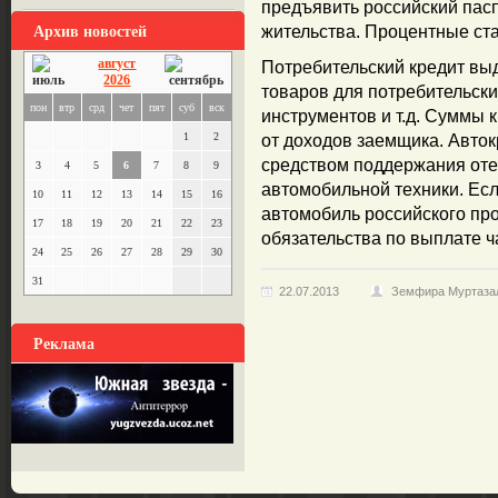
предъявить российский пасп
Архив новостей
жительства. Процентные ста
август
Потребительский кредит вы
2026
товаров для потребительски
пон
втр
срд
чет
пят
суб
вск
инструментов и т.д. Суммы к
1
2
от доходов заемщика. Авто
средством поддержания оте
3
4
5
6
7
8
9
автомобильной техники. Есл
10
11
12
13
14
15
16
автомобиль российского про
17
18
19
20
21
22
23
обязательства по выплате ч
24
25
26
27
28
29
30
31
22.07.2013
Земфира Муртаза
Реклама