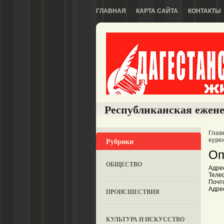
ГЛАВНАЯ
КАРТА САЙТА
КОНТАКТЫ
Республиканская ежене
Глав
Рубрики
куре
Оп
ОБЩЕСТВО
Адрес
Телеф
Почто
Адрес
ПРОИСШЕСТВИЯ
КУЛЬТУРА И ИСКУССТВО