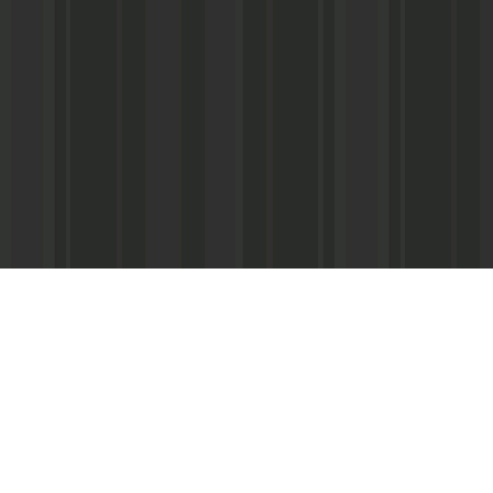
Адрес редакции:
Главный редактор:
 «Консультант»
Республика Дагестан,
Кабардиев Гусейн 
367013 г. Махачкала, ул. М. Ярагского,
15
Телефон/факс:
(87
м-Интернэшнл»
e-mail:
abdulmin@rambler.ru
,
Распространение ч
gjizn@mail.ru
подписке (МАП), УФ
ам-Интернэшнл»
Скайп:
+dagjizn1+
частные киоски, «А
железные дороги.
Подписной индекс:
73889 – 6 мес.