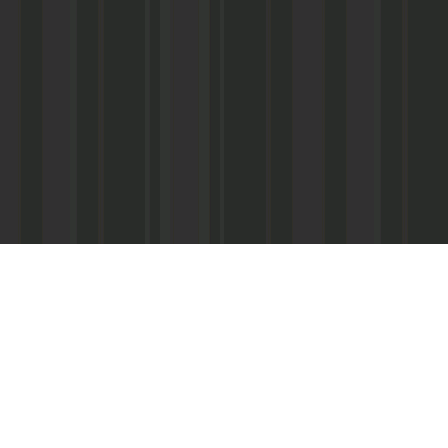
Асанович
22) 67-50-71
ерез межрегиональное агентство по
ПС - «Почта России», киоски «Дагпечати»,
виалинии Дагестана», Северо-Кавказские