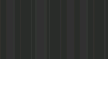
Реквизиты:
ООО «Информационно-аналитический центр
ИНН 050541027419
КПП 056101001
ОГРН 1020502523690
р/с № 40702810800002000367 в ФАКБ «Ада
«Союз» г.Махачкала
Суб.р/с 30301810100000000001 в АКБ «Ад
ОАО г.Махачкала
БИК 048209750