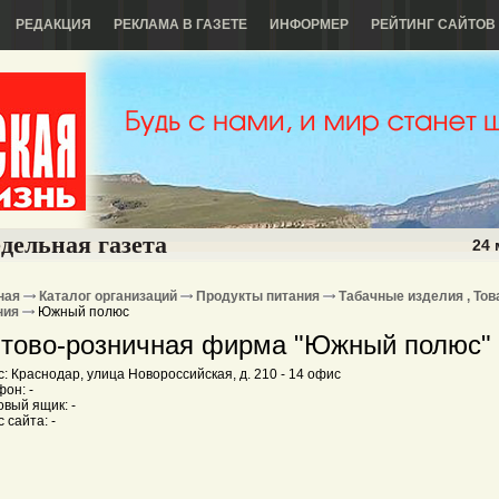
РЕДАКЦИЯ
РЕКЛАМА В ГАЗЕТЕ
ИНФОРМЕР
РЕЙТИНГ САЙТОВ
дельная газета
24 
ная
Каталог организаций
Продукты питания
Табачные изделия , То
ния
Южный полюс
тово-розничная фирма "Южный полюс"
: Краснодар, улица Новороссийская, д. 210 - 14 офис
он: -
вый ящик: -
 сайта: -