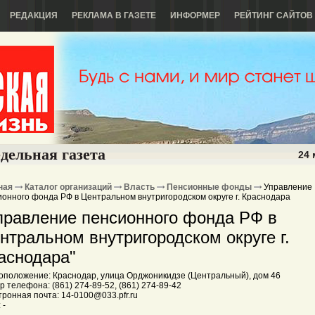
РЕДАКЦИЯ
РЕКЛАМА В ГАЗЕТЕ
ИНФОРМЕР
РЕЙТИНГ САЙТОВ
дельная газета
24 
ная
Каталог организаций
Власть
Пенсионные фонды
Управление
ионного фонда РФ в Центральном внутригородском округе г. Краснодара
правление пенсионного фонда РФ в
нтральном внутригородском округе г.
аснодара"
оположение: Краснодар, улица Орджоникидзе (Центральный), дом 46
 телефона: (861) 274-89-52, (861) 274-89-42
ронная почта: 14-0100@033.pfr.ru
 -