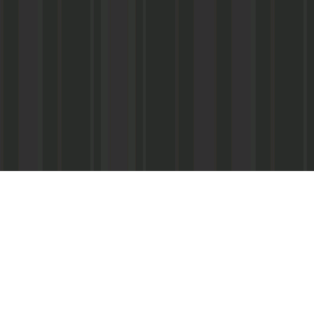
Реквизиты:
ООО «Информационно-аналитический центр
ИНН 050541027419
КПП 056101001
ОГРН 1020502523690
р/с № 40702810800002000367 в ФАКБ «Ада
«Союз» г.Махачкала
Суб.р/с 30301810100000000001 в АКБ «Ад
ОАО г.Махачкала
БИК 048209750