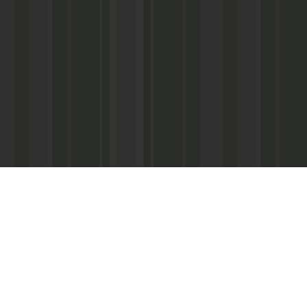
Асанович
22) 67-50-71
ерез межрегиональное агентство по
ПС - «Почта России», киоски «Дагпечати»,
виалинии Дагестана», Северо-Кавказские