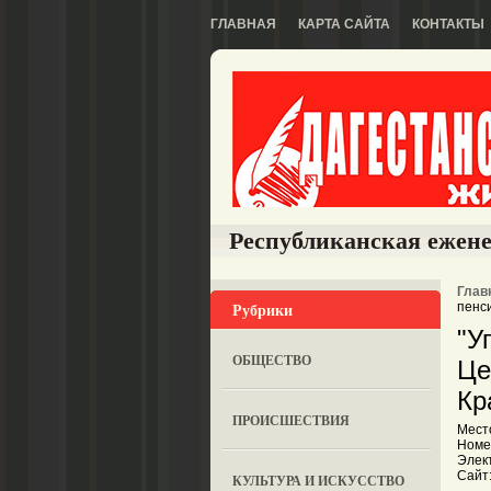
ГЛАВНАЯ
КАРТА САЙТА
КОНТАКТЫ
Республиканская ежене
Глав
Рубрики
пенс
"У
ОБЩЕСТВО
Це
Кр
ПРОИСШЕСТВИЯ
Мест
Номер
Элект
Сайт:
КУЛЬТУРА И ИСКУССТВО