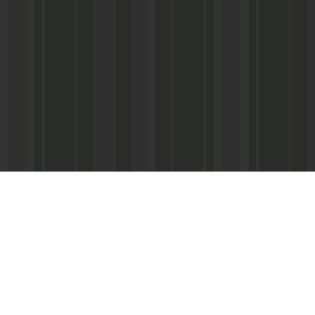
Адрес редакции:
Главный редактор:
 «Консультант»
Республика Дагестан,
Кабардиев Гусейн 
367013 г. Махачкала, ул. М. Ярагского,
15
Телефон/факс:
(87
м-Интернэшнл»
e-mail:
abdulmin@rambler.ru
,
Распространение ч
gjizn@mail.ru
подписке (МАП), УФ
ам-Интернэшнл»
Скайп:
+dagjizn1+
частные киоски, «А
железные дороги.
Подписной индекс:
73889 – 6 мес.