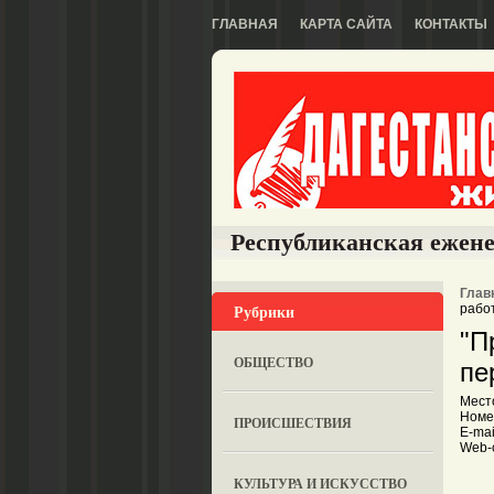
ГЛАВНАЯ
КАРТА САЙТА
КОНТАКТЫ
Республиканская ежене
Глав
Рубрики
рабо
"П
ОБЩЕСТВО
пе
Место
Номе
ПРОИСШЕСТВИЯ
E-mail
Web-с
КУЛЬТУРА И ИСКУССТВО