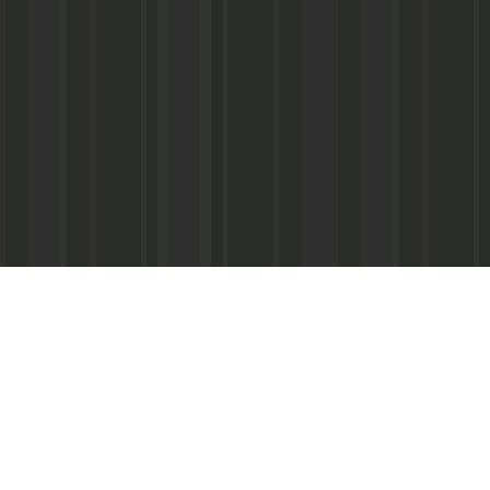
Реквизиты:
ООО «Информационно-аналитический центр
ИНН 050541027419
КПП 056101001
ОГРН 1020502523690
р/с № 40702810800002000367 в ФАКБ «Ада
«Союз» г.Махачкала
Суб.р/с 30301810100000000001 в АКБ «Ад
ОАО г.Махачкала
БИК 048209750