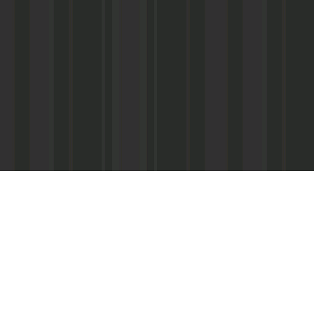
Асанович
22) 67-50-71
ерез межрегиональное агентство по
ПС - «Почта России», киоски «Дагпечати»,
виалинии Дагестана», Северо-Кавказские