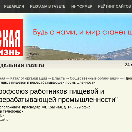
РЕДАКЦИЯ
РЕКЛАМА В ГАЗЕТЕ
ИНФОРМЕР
РЕЙТИНГ САЙТОВ
дельная газета
24 
ная
Каталог организаций
Власть
Общественные организации
Про
тников пищевой и перерабатывающей промышленности
рофсоюз работников пищевой и
рерабатывающей промышленности"
положение: Краснодар, ул. Красная, д. 143 - 29 офис
р телефона: -
: -
айт: -