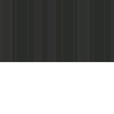
Адрес редакции:
Главный редактор:
 «Консультант»
Республика Дагестан,
Кабардиев Гусейн 
367013 г. Махачкала, ул. М. Ярагского,
15
Телефон/факс:
(87
м-Интернэшнл»
e-mail:
abdulmin@rambler.ru
,
Распространение ч
gjizn@mail.ru
подписке (МАП), УФ
ам-Интернэшнл»
Скайп:
+dagjizn1+
частные киоски, «А
железные дороги.
Подписной индекс:
73889 – 6 мес.