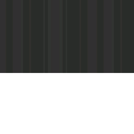
Асанович
22) 67-50-71
ерез межрегиональное агентство по
ПС - «Почта России», киоски «Дагпечати»,
виалинии Дагестана», Северо-Кавказские