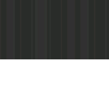
Реквизиты:
ООО «Информационно-аналитический центр
ИНН 050541027419
КПП 056101001
ОГРН 1020502523690
р/с № 40702810800002000367 в ФАКБ «Ада
«Союз» г.Махачкала
Суб.р/с 30301810100000000001 в АКБ «Ад
ОАО г.Махачкала
БИК 048209750