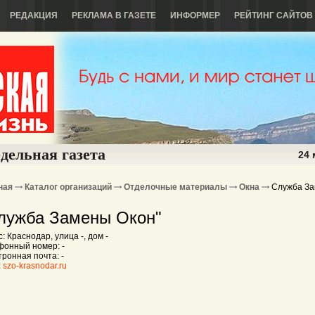
РЕДАКЦИЯ
РЕКЛАМА В ГАЗЕТЕ
ИНФОРМЕР
РЕЙТИНГ САЙТОВ
дельная газета
24 
ная
Каталог организаций
Отделочные материалы
Окна
Служба З
лужба Замены Окон"
: Краснодар, улица -, дом -
фонный номер: -
ронная почта: -
:
szo-krasnodar.ru