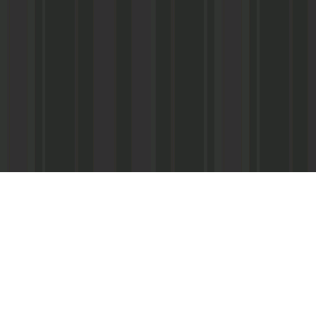
Адрес редакции:
Главный редактор:
 «Консультант»
Республика Дагестан,
Кабардиев Гусейн 
367013 г. Махачкала, ул. М. Ярагского,
15
Телефон/факс:
(87
м-Интернэшнл»
e-mail:
abdulmin@rambler.ru
,
Распространение ч
gjizn@mail.ru
подписке (МАП), УФ
ам-Интернэшнл»
Скайп:
+dagjizn1+
частные киоски, «А
железные дороги.
Подписной индекс:
73889 – 6 мес.