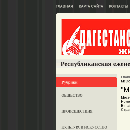
ГЛАВНАЯ
КАРТА САЙТА
КОНТАКТЫ
Республиканская ежене
Глав
Рубрики
McDo
"M
ОБЩЕСТВО
Мест
Номе
E-mail
Стра
ПРОИСШЕСТВИЯ
КУЛЬТУРА И ИСКУССТВО