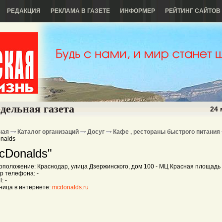
РЕДАКЦИЯ
РЕКЛАМА В ГАЗЕТЕ
ИНФОРМЕР
РЕЙТИНГ САЙТОВ
дельная газета
24 
ная
Каталог организаций
Досуг
Кафе , рестораны быстрого питания
nalds
cDonalds"
оположение: Краснодар, улица Дзержинского, дом 100 - МЦ Красная площадь
р телефона: -
: -
ница в интернете:
mcdonalds.ru