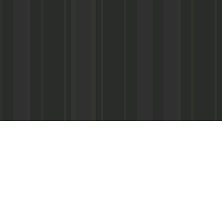
Реквизиты:
ООО «Информационно-аналитический центр
ИНН 050541027419
КПП 056101001
ОГРН 1020502523690
р/с № 40702810800002000367 в ФАКБ «Ада
«Союз» г.Махачкала
Суб.р/с 30301810100000000001 в АКБ «Ад
ОАО г.Махачкала
БИК 048209750