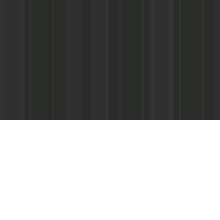
Адрес редакции:
Главный редактор:
 «Консультант»
Республика Дагестан,
Кабардиев Гусейн 
367013 г. Махачкала, ул. М. Ярагского,
15
Телефон/факс:
(87
м-Интернэшнл»
e-mail:
abdulmin@rambler.ru
,
Распространение ч
gjizn@mail.ru
подписке (МАП), УФ
ам-Интернэшнл»
Скайп:
+dagjizn1+
частные киоски, «А
железные дороги.
Подписной индекс:
73889 – 6 мес.