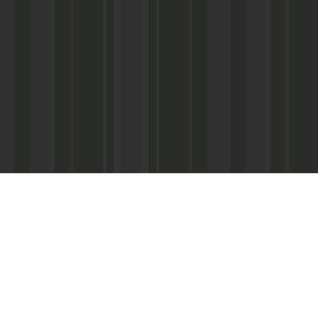
Асанович
22) 67-50-71
ерез межрегиональное агентство по
ПС - «Почта России», киоски «Дагпечати»,
виалинии Дагестана», Северо-Кавказские