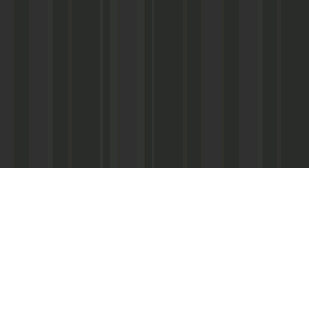
Асанович
22) 67-50-71
ерез межрегиональное агентство по
ПС - «Почта России», киоски «Дагпечати»,
виалинии Дагестана», Северо-Кавказские