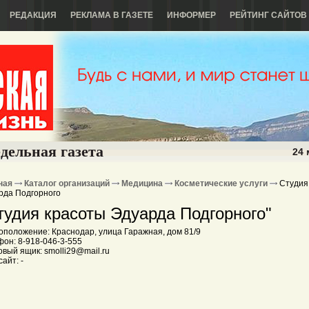
РЕДАКЦИЯ
РЕКЛАМА В ГАЗЕТЕ
ИНФОРМЕР
РЕЙТИНГ САЙТОВ
дельная газета
24 
ная
Каталог организаций
Медицина
Косметические услуги
Студия
рда Подгорного
тудия красоты Эдуарда Подгорного"
оположение: Краснодар, улица Гаражная, дом 81/9
фон: 8-918-046-3-555
вый ящик: smolli29@mail.ru
айт: -