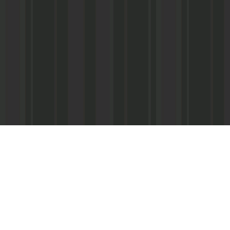
Адрес редакции:
Главный редактор:
 «Консультант»
Республика Дагестан,
Кабардиев Гусейн 
367013 г. Махачкала, ул. М. Ярагского,
15
Телефон/факс:
(87
м-Интернэшнл»
e-mail:
abdulmin@rambler.ru
,
Распространение ч
gjizn@mail.ru
подписке (МАП), УФ
ам-Интернэшнл»
Скайп:
+dagjizn1+
частные киоски, «А
железные дороги.
Подписной индекс:
73889 – 6 мес.