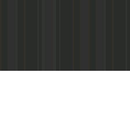
Реквизиты:
ООО «Информационно-аналитический центр
ИНН 050541027419
КПП 056101001
ОГРН 1020502523690
р/с № 40702810800002000367 в ФАКБ «Ада
«Союз» г.Махачкала
Суб.р/с 30301810100000000001 в АКБ «Ад
ОАО г.Махачкала
БИК 048209750