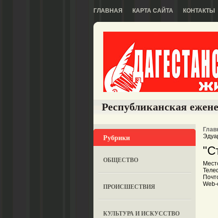
ГЛАВНАЯ
КАРТА САЙТА
КОНТАКТЫ
Республиканская ежене
Глав
Рубрики
Эдуа
"С
ОБЩЕСТВО
Мест
Теле
Почто
Web-с
ПРОИСШЕСТВИЯ
КУЛЬТУРА И ИСКУССТВО