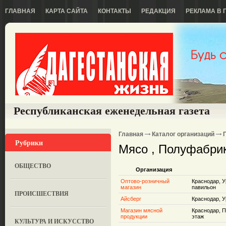
ГЛАВНАЯ
КАРТА САЙТА
КОНТАКТЫ
РЕДАКЦИЯ
РЕКЛАМА В 
Республиканская еженедельная газета
Главная
Каталог организаций
Рубрики
Мясо , Полуфабри
ОБЩЕСТВО
Организация
Оптово-розничный
Краснодар, У
магазин
павильон
ПРОИСШЕСТВИЯ
Айсберг
Краснодар, У
Магазин мясной
Краснодар, П
продукции
этаж
КУЛЬТУРА И ИСКУССТВО