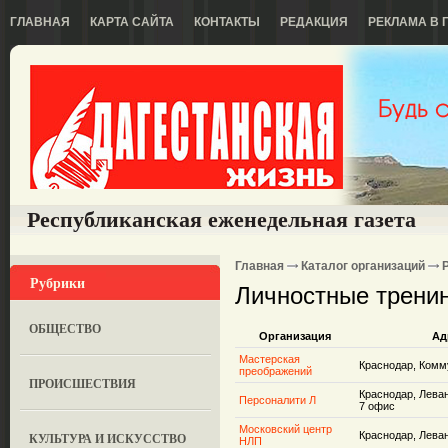
ГЛАВНАЯ
КАРТА САЙТА
КОНТАКТЫ
РЕДАКЦИЯ
РЕКЛАМА В 
Республиканская еженедельная газета
Главная
Каталог организаций
Рубрики
Личностные тренин
ОБЩЕСТВО
Организация
Ад
Мастерская
Краснодар, Комм
преображений
ПРОИСШЕСТВИЯ
Краснодар, Леван
Персоналити Л
7 офис
Московский центр
Краснодар, Леван
КУЛЬТУРА И ИСКУССТВО
НЛП