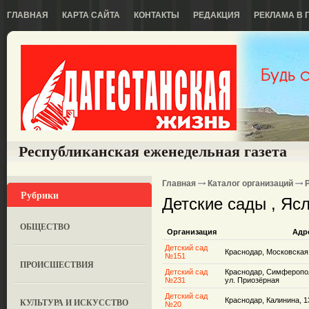
ГЛАВНАЯ
КАРТА САЙТА
КОНТАКТЫ
РЕДАКЦИЯ
РЕКЛАМА В 
Республиканская еженедельная газета
Главная
Каталог организаций
Рубрики
Детские сады , Яс
ОБЩЕСТВО
Организация
Адр
Детский сад
Краснодар, Московская,
№151
ПРОИСШЕСТВИЯ
Детский сад
Краснодар, Симферопол
№231
ул. Приозёрная
Детский сад
Краснодар, Калинина, 1
КУЛЬТУРА И ИСКУССТВО
№20