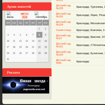
№122
Архив новостей
Детский сад
Краснодар, Тургенева, 
№228
август
Детский сад
Краснодар, Лорис, Ряз
№162
2026
Детский сад
пон
втр
срд
чет
пят
суб
вск
Краснодар, Московская,
№159
1
2
Синяя птица
Краснодар, Благоева, 14
3
4
5
6
7
8
9
Детский сад
Краснодар, Красная, 14
№23
10
11
12
13
14
15
16
Детский сад
Краснодар, 2 Пятилетка,
№101
17
18
19
20
21
22
23
Детский сад
24
25
26
27
28
29
30
Краснодар, Кузнечная, 
№104
31
Детский сад
Краснодар
№81
Реклама