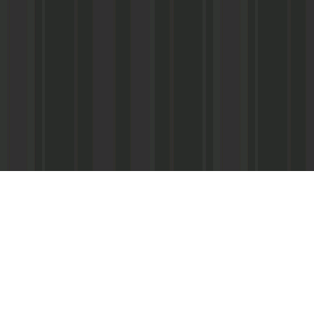
Адрес редакции:
Главный редактор:
 «Консультант»
Республика Дагестан,
Кабардиев Гусейн 
367013 г. Махачкала, ул. М. Ярагского,
15
Телефон/факс:
(87
м-Интернэшнл»
e-mail:
abdulmin@rambler.ru
,
Распространение ч
gjizn@mail.ru
подписке (МАП), УФ
ам-Интернэшнл»
Скайп:
+dagjizn1+
частные киоски, «А
железные дороги.
Подписной индекс:
73889 – 6 мес.