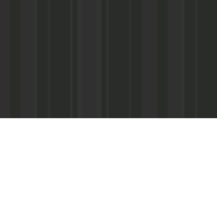
Асанович
22) 67-50-71
ерез межрегиональное агентство по
ПС - «Почта России», киоски «Дагпечати»,
виалинии Дагестана», Северо-Кавказские