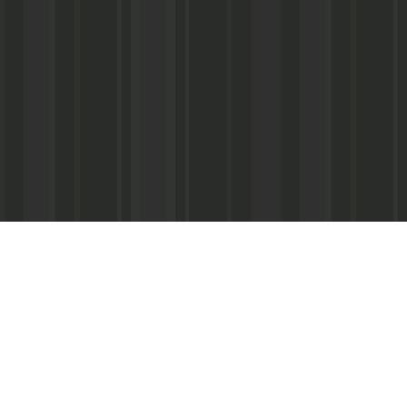
Реквизиты:
ООО «Информационно-аналитический центр
ИНН 050541027419
КПП 056101001
ОГРН 1020502523690
р/с № 40702810800002000367 в ФАКБ «Ада
«Союз» г.Махачкала
Суб.р/с 30301810100000000001 в АКБ «Ад
ОАО г.Махачкала
БИК 048209750