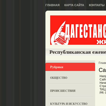
ГЛАВНАЯ
КАРТА САЙТА
КОНТАКТЫ
Республиканская ежене
Глав
Рубрики
Са
Напр
ОБЩЕСТВО
Сайт
Нача
Стра
ТИЦ:
ПРОИСШЕСТВИЯ
PR: 
КУЛЬТУРА И ИСКУССТВО