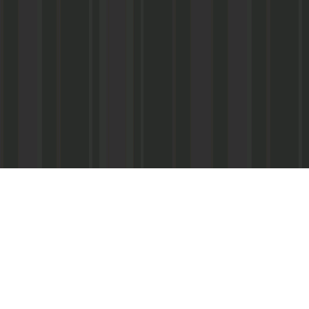
Реквизиты:
ООО «Информационно-аналитический центр
ИНН 050541027419
КПП 056101001
ОГРН 1020502523690
р/с № 40702810800002000367 в ФАКБ «Ада
«Союз» г.Махачкала
Суб.р/с 30301810100000000001 в АКБ «Ад
ОАО г.Махачкала
БИК 048209750