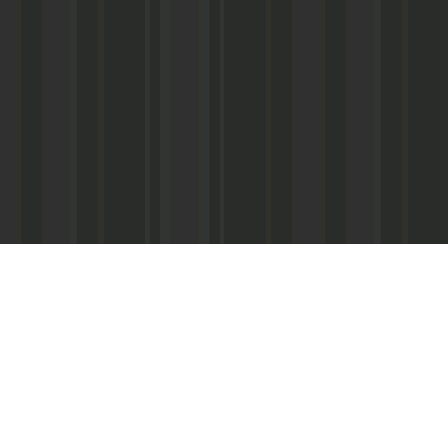
Асанович
22) 67-50-71
ерез межрегиональное агентство по
ПС - «Почта России», киоски «Дагпечати»,
виалинии Дагестана», Северо-Кавказские