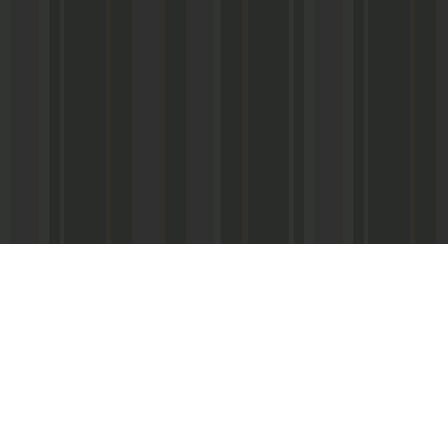
Адрес редакции:
Главный редактор:
 «Консультант»
Республика Дагестан,
Кабардиев Гусейн 
367013 г. Махачкала, ул. М. Ярагского,
15
Телефон/факс:
(87
м-Интернэшнл»
e-mail:
abdulmin@rambler.ru
,
Распространение ч
gjizn@mail.ru
подписке (МАП), УФ
ам-Интернэшнл»
Скайп:
+dagjizn1+
частные киоски, «А
железные дороги.
Подписной индекс:
73889 – 6 мес.