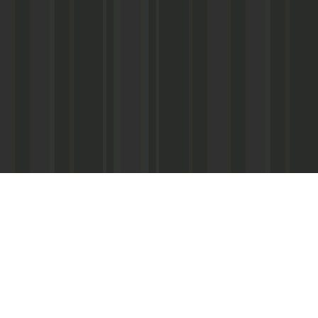
Асанович
22) 67-50-71
ерез межрегиональное агентство по
ПС - «Почта России», киоски «Дагпечати»,
виалинии Дагестана», Северо-Кавказские