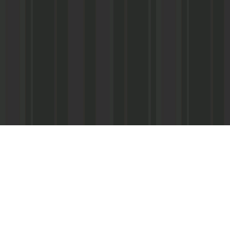
Адрес редакции:
Главный редактор:
 «Консультант»
Республика Дагестан,
Кабардиев Гусейн 
367013 г. Махачкала, ул. М. Ярагского,
15
Телефон/факс:
(87
м-Интернэшнл»
e-mail:
abdulmin@rambler.ru
,
Распространение ч
gjizn@mail.ru
подписке (МАП), УФ
ам-Интернэшнл»
Скайп:
+dagjizn1+
частные киоски, «А
железные дороги.
Подписной индекс:
73889 – 6 мес.