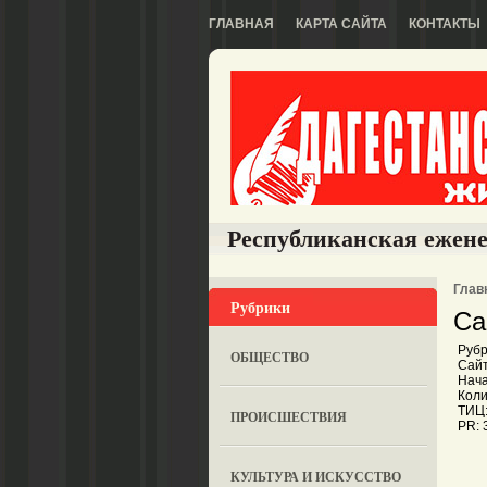
ГЛАВНАЯ
КАРТА САЙТА
КОНТАКТЫ
Республиканская ежене
Глав
Рубрики
Са
Рубр
ОБЩЕСТВО
Сайт
Нача
Коли
ТИЦ:
ПРОИСШЕСТВИЯ
PR: 
КУЛЬТУРА И ИСКУССТВО