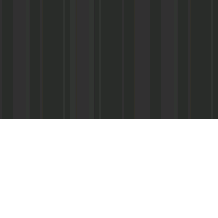
Реквизиты:
ООО «Информационно-аналитический центр
ИНН 050541027419
КПП 056101001
ОГРН 1020502523690
р/с № 40702810800002000367 в ФАКБ «Ада
«Союз» г.Махачкала
Суб.р/с 30301810100000000001 в АКБ «Ад
ОАО г.Махачкала
БИК 048209750