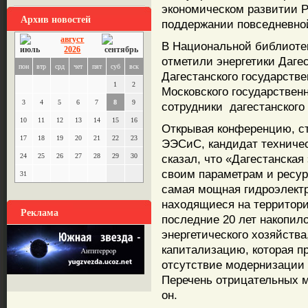
экономическом развитии Р
Архив новостей
поддержании повседневно
август
В Национальной библиоте
2026
отметили энергетики Даге
пон
втр
срд
чет
пят
суб
вск
Дагестанского государстве
1
2
Московского государственн
3
4
5
6
7
8
9
сотрудники дагестанского
10
11
12
13
14
15
16
Открывая конференцию, с
17
18
19
20
21
22
23
ЭЭСиС, кандидат техниче
24
25
26
27
28
29
30
сказал, что «Дагестанская
своим параметрам и ресур
31
самая мощная гидроэлектр
находящиеся на территори
Реклама
последние 20 лет накопил
энергетического хозяйств
капитализацию, которая п
отсутствие модернизации 
Перечень отрицательных 
он.