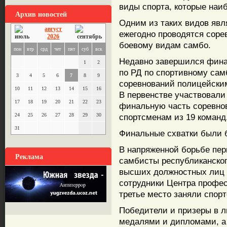
виды спорта, которые наи
Архив новостей
Одним из таких видов явл
август
ежегодно проводятся сорев
2026
боевому видам самбо.
пон
втр
срд
чет
пят
суб
вск
Недавно завершился фина
1
2
по РД по спортивному сам
3
4
5
6
7
8
9
соревнований полицейски
10
11
12
13
14
15
16
В первенстве участвовали 
17
18
19
20
21
22
23
финальную часть соревнов
24
25
26
27
28
29
30
спортсменам из 19 команд
31
Финальные схватки были 
В напряженной борьбе пе
Реклама
самбисты республиканског
высших должностных лиц 
сотрудники Центра профес
третье место заняли спорт
Победители и призеры в 
медалями и дипломами, а