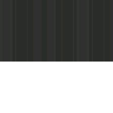
Адрес редакции:
Главный редактор:
 «Консультант»
Республика Дагестан,
Кабардиев Гусейн 
367013 г. Махачкала, ул. М. Ярагского,
15
Телефон/факс:
(87
м-Интернэшнл»
e-mail:
abdulmin@rambler.ru
,
Распространение ч
gjizn@mail.ru
подписке (МАП), УФ
ам-Интернэшнл»
Скайп:
+dagjizn1+
частные киоски, «А
железные дороги.
Подписной индекс:
73889 – 6 мес.