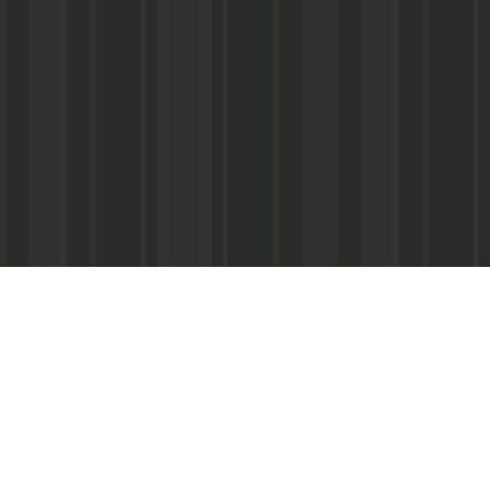
Реквизиты:
ООО «Информационно-аналитический центр
ИНН 050541027419
КПП 056101001
ОГРН 1020502523690
р/с № 40702810800002000367 в ФАКБ «Ада
«Союз» г.Махачкала
Суб.р/с 30301810100000000001 в АКБ «Ад
ОАО г.Махачкала
БИК 048209750