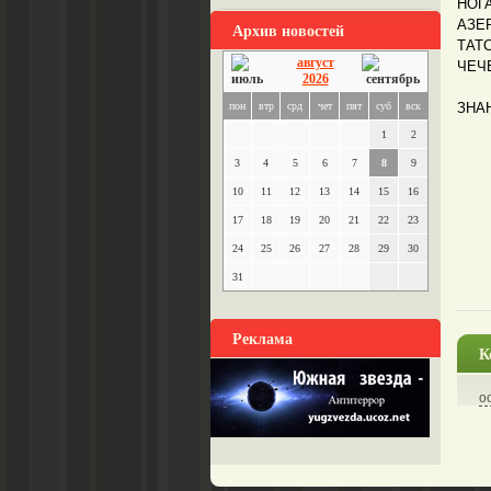
НОГА
АЗЕР
Архив новостей
ТАТС
август
ЧЕЧЕ
2026
пон
втр
срд
чет
пят
суб
вск
ЗНА
1
2
3
4
5
6
7
8
9
10
11
12
13
14
15
16
17
18
19
20
21
22
23
24
25
26
27
28
29
30
31
Реклама
К
о