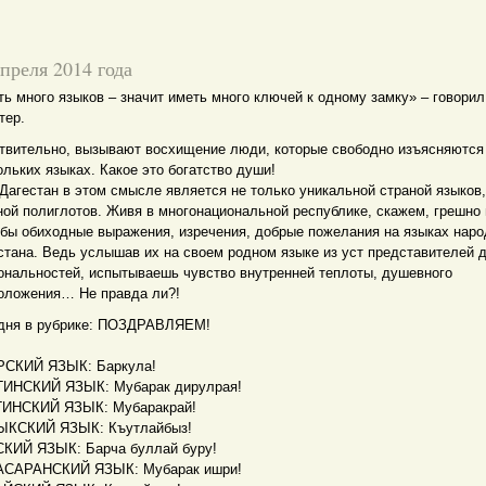
апреля 2014 года
ть много языков – значит иметь много ключей к одному замку» – говорил
тер.
твительно, вызывают восхищение люди, которые свободно изъясняются
ольких языках. Какое это богатство души!
Дагестан в этом смысле является не только уникальной страной языков,
ной полиглотов. Живя в многонациональной республике, скажем, грешно 
 бы обиходные выражения, изречения, добрые пожелания на языках наро
стана. Ведь услышав их на своем родном языке из уст представителей 
ональностей, испытываешь чувство внутренней теплоты, душевного
оложения… Не правда ли?!
дня в рубрике: ПОЗДРАВЛЯЕМ!
СКИЙ ЯЗЫК: Баркула!
ИНСКИЙ ЯЗЫК: Мубарак дирулрая!
ИНСКИЙ ЯЗЫК: Мубаракрай!
КСКИЙ ЯЗЫК: Къутлайбыз!
КИЙ ЯЗЫК: Барча буллай буру!
САРАНСКИЙ ЯЗЫК: Мубарак ишри!