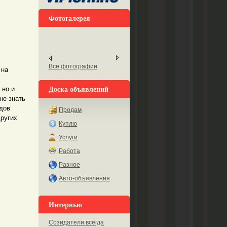
Фотогалерея
Все фотографии
 на
Доска объявлений
 но и
не знать
дов
Продам
других
Куплю
Услуги
Работа
Разное
Авто-объявления
Интервью
Созидатели всегда