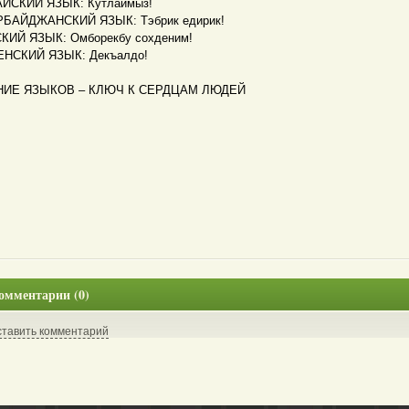
ЙСКИЙ ЯЗЫК: Кутлаймыз!
БАЙДЖАНСКИЙ ЯЗЫК: Тэбрик едирик!
КИЙ ЯЗЫК: Омборекбу сохденим!
НСКИЙ ЯЗЫК: Декъалдо!
НИЕ ЯЗЫКОВ – КЛЮЧ К СЕРДЦАМ ЛЮДЕЙ
омментарии (0)
ставить комментарий