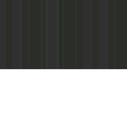
Асанович
22) 67-50-71
ерез межрегиональное агентство по
ПС - «Почта России», киоски «Дагпечати»,
виалинии Дагестана», Северо-Кавказские