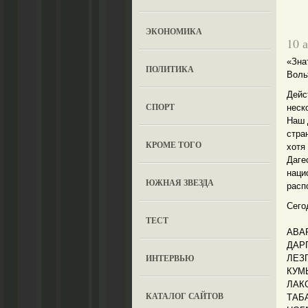
ЭКОНОМИКА
10 
«Зна
ПОЛИТИКА
Воль
Дейс
СПОРТ
неск
Наш 
стра
КРОМЕ ТОГО
хотя
Даге
наци
ЮЖНАЯ ЗВЕЗДА
расп
Сего
ТЕСТ
АВАР
ДАРГ
ИНТЕРВЬЮ
ЛЕЗГ
КУМЫ
ЛАКС
КАТАЛОГ САЙТОВ
ТАБА