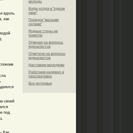
молоды
Когда услуги в "одном
окне"
ли вдоль
, как
Порядок "малыми
силами"
Родные стены не
 водой
помогли
д
Отвечая на вопросы
журналистов
Ответили на вопросы
журналистов
спокоив
Наставник молодежи
Работаем надежно и
сла
перспективно
ь
Все интервью
адеялся
на своей
ался
не под
ц,
– Как