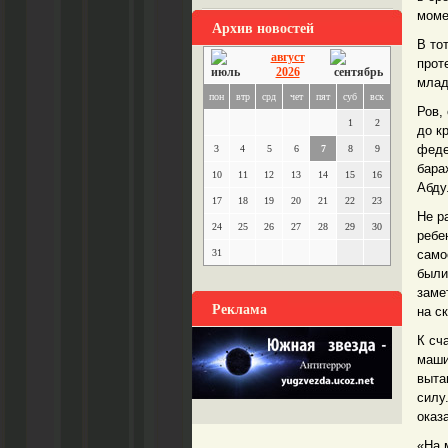
моме
Архив новостей
В то
август
прот
2026
млад
пон
втр
срд
чет
пят
суб
вск
Ров,
1
2
до к
феде
3
4
5
6
7
8
9
бара
10
11
12
13
14
15
16
Абду
17
18
19
20
21
22
23
Не р
24
25
26
27
28
29
30
ребе
31
само
были
заме
Реклама
на с
К сч
маши
выта
силу
оказ
«На 