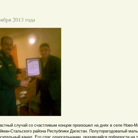
оября 2013 года
астный случай со счастливым концом произошел на днях в селе Ново-М
йман-Стальского района Республики Дагестан. Полуторагодовалый мал
осительный канал. Его спас односельчанин, оказавшийся поблизости на т