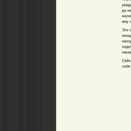
увид
до н
мале
ему 
Эти 
неза
нахо
ходи
ника
Сейч
себя