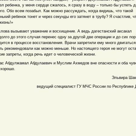
ел ребенка, у меня сердце сжалось, я сразу в воду – только бы успеть 
его. Обо всем позабыл. Как можно рассуждать, когда видишь, что такой
нький ребенок тонет и через секунды его затянет в трубу? Я счастлив, ч
жизнь!»
слова вызывают уважение и восхищение. А ведь дагестанский аксакал
долго до этого случая перенес одну за другой две операции и до сих пор
дится в процессе восстановления. Врачи запретили ему много двигаться
ть рекомендовали как можно меньше. Но настоящего героя не могут ост
кие запреты, когда речь идет о человеческой жизни.
ас Абдулжамал Абдулаевич и Муслим Ахмедов вне опасности и оба чув
 хорошо.
Эльвира Ша
ведущий специалист ГУ МЧС России по Республике 