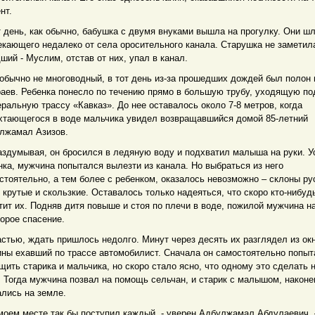
нт.
т день, как обычно, бабушка с двумя внуками вышла на прогулку. Они ш
екающего недалеко от села оросительного канала. Старушка не заметила
ший - Муслим, отстав от них, упал в канал.
 обычно не многоводный, в тот день из-за прошедших дождей был полон
раев. Ребенка понесло по течению прямо в большую трубу, уходящую по
ральную трассу «Кавказ». До нее оставалось около 7-8 метров, когда
хтающегося в воде мальчика увидел возвращавшийся домой 85-летний
лжамал Азизов.
аздумывая, он бросился в ледяную воду и подхватил малыша на руки. У
нка, мужчина попытался вылезти из канала. Но выбраться из него
стоятельно, а тем более с ребенком, оказалось невозможно – склоны ру
 крутые и скользкие. Оставалось только надеяться, что скоро кто-нибуд
тит их. Подняв дитя повыше и стоя по плечи в воде, пожилой мужчина н
корое спасение.
астью, ждать пришлось недолго. Минут через десять их разглядел из ок
ны ехавший по трассе автомобилист. Сначала он самостоятельно попыт
щить старика и мальчика, но скоро стало ясно, что одному это сделать 
. Тогда мужчина позвал на помощь сельчан, и старик с малышом, наконе
ались на земле.
моем месте так бы поступил каждый, - уверен Адбулжамал Абдулаевич. 