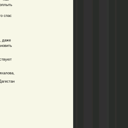
доплыть
то спас
, даже
ановить
ствуют
мхалова,
Дагестан