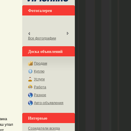
Фотогалерея
Все фотографии
Доска объявлений
Продам
Куплю
Услуги
Работа
Разное
Авто-объявления
Интервью
акка
ыш упал
Созидатели всегда
от