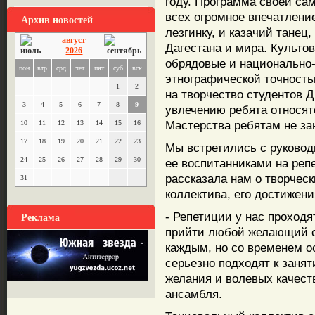
году. Программа своей са
всех огромное впечатлени
Архив новостей
лезгинку, и казачий танец
август
Дагестана и мира. Культо
2026
обрядовые и национально-
пон
втр
срд
чет
пят
суб
вск
этнографической точност
1
2
на творчество студентов Д
3
4
5
6
7
8
9
увлечению ребята относят
Мастерства ребятам не за
10
11
12
13
14
15
16
17
18
19
20
21
22
23
Мы встретились с руково
24
25
26
27
28
29
30
ее воспитанниками на ре
рассказала нам о творчес
31
коллектива, его достижени
Реклама
- Репетиции у нас проходя
прийти любой желающий с
каждым, но со временем о
серьезно подходят к занят
желания и волевых качеств
ансамбля.