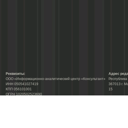
Реквизиты:
Адрес реда
ООО «Информационно-аналитический центр «Консультант»
Республика 
ИНН 050541027419
367013 г. М
КПП 056101001
15
ОГРН 1020502523690
р/с № 40702810800002000367 в ФАКБ «Адам-Интернэшнл»
e-mail:
abdu
«Союз» г.Махачкала
gjizn@mail.
Суб.р/с 30301810100000000001 в АКБ «Адам-Интернэшнл»
Скайп:
+dag
ОАО г.Махачкала
БИК 048209750
Подписной 
К/счет 30101810700000000750
Подписной 