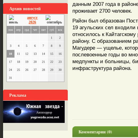
данным 2007 года в районе
Архив новостей
проживает 2700 человек.
август
Район был образован Пост
2026
19 агульских сел входили 
пон
втр
срд
чет
пят
суб
вск
относилось к Кайтагскому 
1
2
району. С образованием р
3
4
5
6
7
8
9
Магудере — ущелье, котор
послевоенные годы во мно
10
11
12
13
14
15
16
медпункты и больницы, би
17
18
19
20
21
22
23
инфраструктура района.
24
25
26
27
28
29
30
31
Реклама
Комментарии (0)