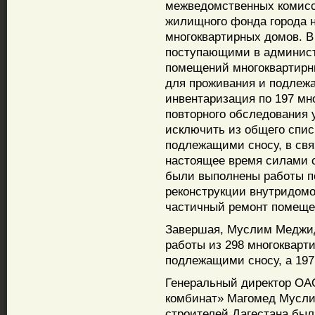
межведомственных комис
жилищного фонда города 
многоквартирных домов. В
поступающими в админист
помещений многоквартирн
для проживания и подлеж
инвентаризация по 197 мн
повторного обследования 
исключить из общего спис
подлежащими сносу, в связ
настоящее время силами 
были выполнены работы п
реконструкции внутридомо
частичный ремонт помеще
Завершая, Муслим Меджид
работы из 298 многокварт
подлежащими сносу, а 197
Генеральный директор ОА
комбинат» Магомед Муслим
строителей Дагестана был