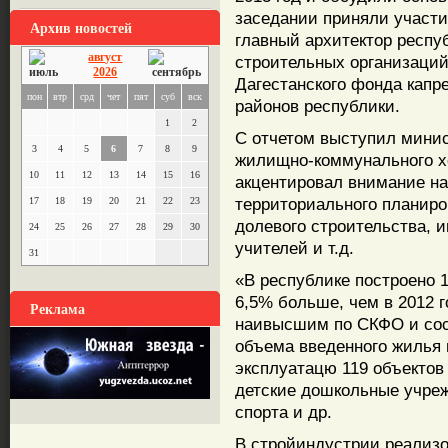
заседании приняли участи
Архив новостей
главный архитектор респу
август
строительных организаций
2026
Дагестанского фонда капр
пон
втр
срд
чет
пят
суб
вск
районов республики.
1
2
С отчетом выступил минис
3
4
5
6
7
8
9
жилищно-коммунального х
10
11
12
13
14
15
16
акцентировал внимание на
территориального планиро
17
18
19
20
21
22
23
долевого строительства, 
24
25
26
27
28
29
30
учителей и т.д.
31
«В республике построено 1
6,5% больше, чем в 2012 г
Реклама
наивысшим по СКФО и сост
объема введенного жилья п
эксплуатацю 119 объектов
детские дошкольные учреж
спорта и др.
В стройиндустрии реализо