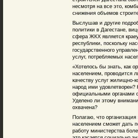
несмотря на все это, ком
снижения объемов строит
Выслушав и другие подро
политики в Дагестане, виц
сфера ЖКХ является крае
республики, поскольку на
государственного управлен
услуг, потребляемых насе
«Хотелось бы знать, как о
населением, проводится л
качеству услуг жилищно-к
народ ими удовлетворен? 
официальными органами о
Уделено ли этому внимани
охвачена?
Полагаю, что организация
населением сможет дать п
работу министерства боле
это касается социально з