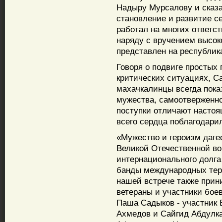
Надыру Мурсалову и сказа
становление и развитие с
работал на многих ответс
наряду с вручением высок
представлен на республик
Говоря о подвиге простых 
критических ситуациях, С
махачкалинцы всегда пок
мужества, самоотверженно
поступки отличают настоя
всего сердца поблагодари
«Мужество и героизм даге
Великой Отечественной во
интернационального долга 
банды международных терр
нашей встрече также прин
ветераны и участники бое
Паша Садыков - участник 
Ахмедов и Сайгид Абдулка