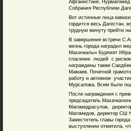
Афганистане, Нурмагомед 
Собрания Республики Даге
Вот истинные лица кавказ
гордится весь Дагестан, 
трудную минуту прийти на 
В завершение встречи С.А
жизнь города наградил ме
Махачкалы» Бурлият Ибраг
спасении людей с риско
награждены также Саидбек
Мамаев. Почетной грамот
работу и активное участи
Мурсалова. Всем были по
После награждения с прив
председатель Махачкалинс
Магомедрасулов, директо
Магомедов, директор СШ 
Заместитель главы города
выступлении отметила, чт