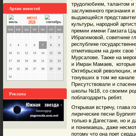
трудолюбием, талантом и
Архив новостей
заслуженного признания и 
выдающейся представител
август
2026
культуры, народной артис
пон
втр
срд
чет
пят
суб
вск
премии имени Гамзата Ца
Ибрагимовой, советнике г
1
2
республике государственн
3
4
5
6
7
8
9
отметившем на днях свое 
10
11
12
13
14
15
16
Мурсалове. Также на меро
17
18
19
20
21
22
23
и Имран Мамаев, которые
24
25
26
27
28
29
30
Октябрьской революции, 
тонувших в том же канале
31
Присутствовали и спасенн
школы №18, со своими ро
Реклама
поблагодарить ребят.
Открывая встречу, глава г
лирические песни Бурлия
только в Дагестане, но и 
и понимаешь, даже несмот
потому что она поет серд