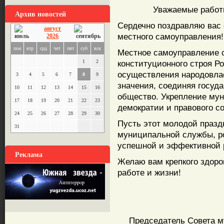
Уважаемые работн
Архив новостей
Сердечно поздравляю вас 
август
местного самоуправления!
2026
пон
втр
срд
чет
пят
суб
вск
Местное самоуправление 
1
2
конституционного строя Р
осуществления народовла
3
4
5
6
7
8
9
значения, соединяя госуд
10
11
12
13
14
15
16
общество. Укрепление му
17
18
19
20
21
22
23
демократии и правового с
24
25
26
27
28
29
30
Пусть этот молодой празд
31
муниципальной службы, ро
успешной и эффективной 
Реклама
Желаю вам крепкого здоро
работе и жизни!
Председатель Совета 