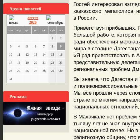
Гостей интересовал взгля
Архив новостей
кавказского мегаполиса н
в России.
август
2026
Приветствуя прибывших, Г
пон
втр
срд
чет
пят
суб
вск
большой работе, которая
1
2
ради обеспечения межнац
3
4
5
6
7
8
9
мира в столице Дагестана
«Я рад приветствовать в 
10
11
12
13
14
15
16
представительную делегац
17
18
19
20
21
22
23
региональных проблем Д
24
25
26
27
28
29
30
Вы знаете, что Дагестан 
31
и поликонфессиональные 
Мы все прошли через слож
Реклама
стране по многим направл
национальных отношений,
В Махачкале нет проблем 
тысячу лет не знал внутр
национальной почве. Но в
религиозную общину, что 