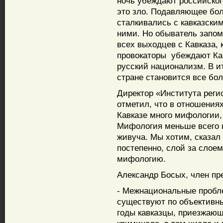
ночь убеждают российског
это зло. Подавляющее бол
сталкивались с кавказским
ними. Но обыватель запоми
всех выходцев с Кавказа, 
провокаторы убеждают Кав
русский национализм. В и
стране становится все бо
Директор «Института рег
отметил, что в отношения
Кавказе много мифологии,
Мифология меньше всего н
живуча. Мы хотим, сказал
постепенно, слой за слое
мифологию.
Александр Босых, член пр
- Межнациональные пробл
существуют по объективны
годы кавказцы, приезжающ