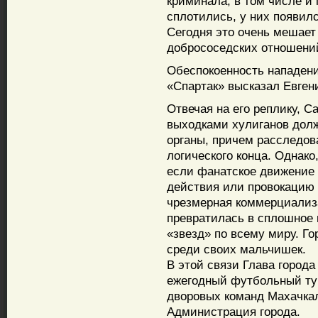
криминала, в том числе и 
сплотились, у них появил
Сегодня это очень мешает
добрососедских отношени
Обеспокоенность нападен
«Спартак» высказал Евген
Отвечая на его реплику, 
выходками хулиганов дол
органы, причем расследов
логического конца. Однак
если фанатское движение
действия или провокацию 
чрезмерная коммерциализа
превратилась в сплошное 
«звезд» по всему миру. Го
среди своих мальчишек.
В этой связи Глава город
ежегодный футбольный ту
дворовых команд Махачкал
Администрация города.