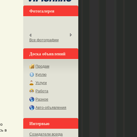
Фотогалерея
Все фотографии
Доска объявлений
Продам
Куплю
Услуги
Работа
Разное
Авто-объявления
Интервью
го
сь в
Созидатели всегда