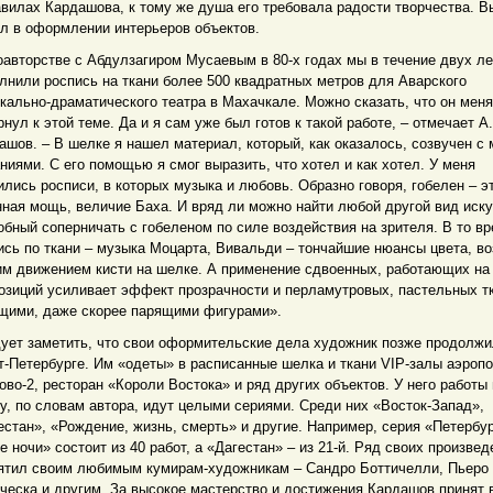
авилах Кардашова, к тому же душа его требовала радости творчества. 
л в оформлении интерьеров объектов.
оавторстве с Абдулзагиром Мусаевым в 80-х годах мы в течение двух ле
лнили роспись на ткани более 500 квадратных метров для Аварского
кально-драматического театра в Махачкале. Можно сказать, что он меня
рнул к этой теме. Да и я сам уже был готов к такой работе, – отмечает А.
ашов. – В шелке я нашел материал, который, как оказалось, созвучен с
ниями. С его помощью я смог выразить, что хотел и как хотел. У меня
ились росписи, в которых музыка и любовь. Образно говоря, гобелен – э
нная мощь, величие Баха. И вряд ли можно найти любой другой вид иску
обный соперничать с гобеленом по силе воздействия на зрителя. В то вр
ись по ткани – музыка Моцарта, Вивальди – тончайшие нюансы цвета, в
им движением кисти на шелке. А применение сдвоенных, работающих на
озиций усиливает эффект прозрачности и перламутровых, пастельных т
щими, даже скорее парящими фигурами».
ует заметить, что свои оформительские дела художник позже продолжи
т-Петербурге. Им «одеты» в расписанные шелка и ткани VIP-залы аэроп
ово-2, ресторан «Короли Востока» и ряд других объектов. У него работы
у, по словам автора, идут целыми сериями. Среди них «Восток-Запад»,
естан», «Рождение, жизнь, смерть» и другие. Например, серия «Петербур
е ночи» состоит из 40 работ, а «Дагестан» – из 21-й. Ряд своих произвед
ятил своим любимым кумирам-художникам – Сандро Боттичелли, Пьеро
ческа и другим. За высокое мастерство и достижения Кардашов принят 