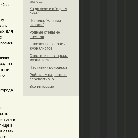
молоды
. Она
Когда услуги в "одном
окне"
кту
Порядок "малыми
силами"
ованы
ных для
Родные стены не
помогли
ых
ивопись,
Отвечая на вопросы
журналистов
Ответили на вопросы
исках
журналистов
ород на
Наставник молодежи
ятный
Работаем надежно и
 по
перспективно
Все интервью
 города
и,
есять
й тети в
илище в
а стать
ого