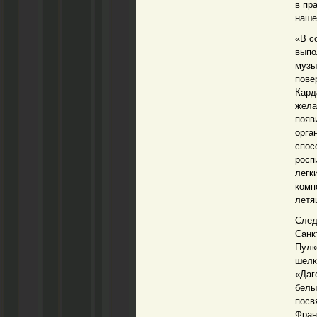
в пр
наше
«В с
выпо
музы
пове
Кард
жела
появ
орга
спос
росп
легк
комп
летя
След
Санк
Пулк
шелк
«Даг
белы
посв
Фран