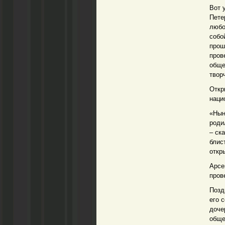
Вот 
Пете
любо
собо
прош
пров
обще
твор
Откр
наци
«Нын
роди
– ск
блис
откр
Арсе
пров
Позд
его 
доче
обще