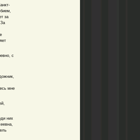
анкт-
юбием,
ет за
 За
е
яет
евно, с
дожник,
десь мне
ей,
еди них
сеевна,
тель