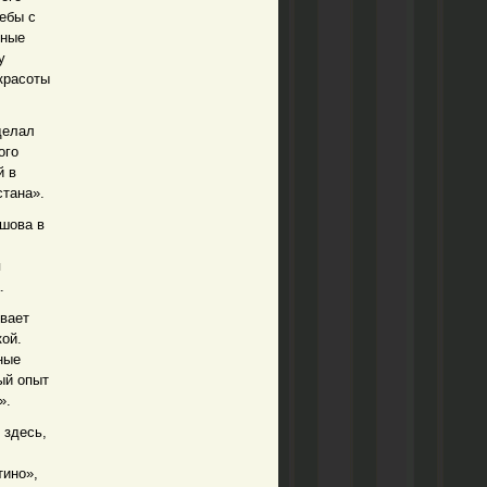
ебы с
тные
у
красоты
делал
ого
й в
стана».
шова в
я
.
ывает
кой.
ные
ый опыт
».
 здесь,
тино»,