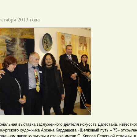
октября 2013 года
ональная выставка заслуженного деятеля искусств Дагестана, известно
рбургского художника Арсена Кардашова «Шелковый путь – 75» открыла
ральном парке культуры и отдыха имени С. Кирова Северной столицы, в