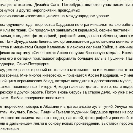
циацию «Текстиль. Дизайн» Санкт-Петербурга, является участником выст
озиумов и других мероприятий, проводимых
ессионалами-«текстильщиками» на международном уровне.
последующие годы творчества Кардашов не ограничивался только работ
у или по ткани. Он продолжал заниматься керамикой, серией пастелей,
писью, этюдами, фотографией, графикой, иногда ткал гобелены, много е
не. На «Шунудагском биеннале», организованном дагестанским ценител
сства и меценатом Омари Калаевым в лакском селении Хайхи, в номина
фика» за картину «Синяя река» Арсен получил бронзовую медаль. Время
ени его и сегодня приглашают оформлять большие залы в Пушкине, Пав
одворце, Санкт-Петербурге.
 художник разносторонний не только в материале, но и в мышлении, в те
воззрении. Мне многое интересно, – признается Арсен Кардашов. – У ме
шой цикл керамических блюд, которые находятся в дагестанском музее,
латков, посвященных Питеру. Я, когда начинаю делать что-то, если недо
ерехожу к другой работе. Потом вновь берусь за старое дело, но уже с 
нием. Люблю совершенствоваться».
е творческих поездок в Абхазию и в дагестанские аулы Гуниб, Унчукатль
атль, Ахульго, Гимры, Тинди и Гаквали художник Кардашов привез из ро
 множество замечательных этюдов, пастелей, фотографий и росписей н
они в дальнейшем легли в основу новых произведений, выставок персо
ллективных.