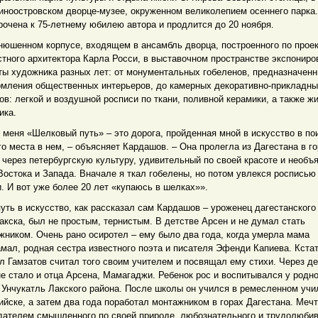
иноостровском дворце-музее, окруженном великолепием осеннего парка
рочена к 75-летнему юбилею автора и продлится до 20 ноября.
нюшенном корпусе, входящем в ансамбль дворца, построенного по прое
стного архитектора Карла Росси, в выставочном пространстве экспонир
ты художника разных лет: от монументальных гобеленов, предназначен
мления общественных интерьеров, до камерных декоративно-прикладн
ов: легкой и воздушной росписи по ткани, поливной керамики, а также ж
ика.
 меня «Шелковый путь» – это дорога, пройденная мной в искусство в по
го места в нем, – объясняет Кардашов. – Она пролегла из Дагестана в г
 через петербургскую культуру, удивительный по своей красоте и необъ
Востока и Запада. Вначале я ткал гобелены, но потом увлекся росписью
и. И вот уже более 20 лет «купаюсь в шелках»».
путь в искусство, как рассказал сам Кардашов – уроженец дагестанского
акска, был не простым, тернистым. В детстве Арсен и не думал стать
жником. Очень рано осиротел – ему было два года, когда умерла мама
мал, родная сестра известного поэта и писателя Эфенди Капиева. Кстат
л Гамзатов считал того своим учителем и посвящал ему стихи. Через д
не стало и отца Арсена, Мамагаджи. Ребенок рос и воспитывался у родно
 Унчукатль Лакского района. После школы он учился в ремесленном уч
ийске, а затем два года поработал монтажником в горах Дагестана. Мечт
дателем смышленного по своей природе, любознательного и трудолюбив