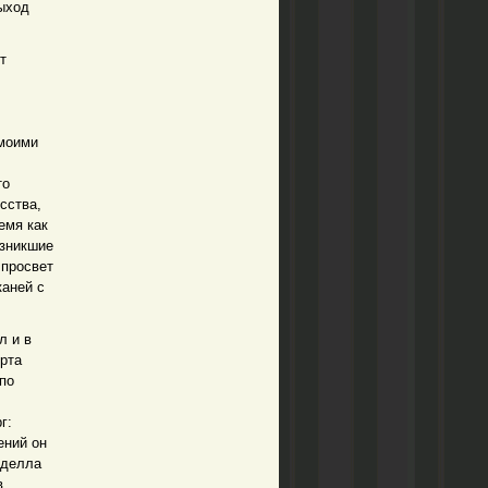
Выход
т
 моими
то
сства,
емя как
озникшие
 просвет
каней с
л и в
орта
 по
г:
ений он
 делла
в