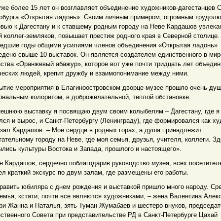
уже более 15 лет он возглавляет объединение художников-дагестанцев С
рбурга «Открытая ладонь». Своим личным примером, огромным трудол
вью к Дагестану и к ставшему родным городу на Неве Кардашов увлека
й коллег-земляков, повышает престиж родного края в Северной столице.
едшие годы общими усилиями членов объединения «Открытая ладонь»
едено свыше 10 выставок. Он является создателем единственного в мир
ства «Оранжевый абажур», которое вот уже почти тридцать лет объедин
ческих людей, крепит дружбу и взаимопонимание между ними.
ытие мероприятия в Елагиноостровском дворце-музее прошло очень душ
ональным колоритом, в доброжелательной, теплой обстановке.
ешнюю выставку я посвящаю двум своим колыбелям – Дагестану, где я
лся и вырос, и Санкт-Петербургу (Ленинграду), где формировался как ху
азал Кардашов. – Мое сердце в родных горах, а душа принадлежит
тательному городу на Неве, где моя семья, друзья, учителя, коллеги. З
ылись культуры Востока и Запада, прошлого и настоящего».
н Кардашов, сердечно поблагодарив руководство музея, всех посетител
ел краткий экскурс по двум залам, где размещены его работы.
равить юбиляра с днем рождения и выставкой пришло много народу. Ср
семья, кстати, почти все являются художниками, – жена Валентина Алек
ри Жанна и Наталья, зять Туман Жумабаев и шестеро внуков, председа
ственного Совета при представительстве РД в Санкт-Петербурге Цахай