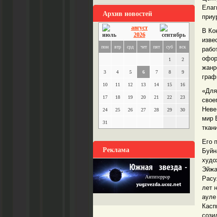
Елаг
Архив новостей
приу
август
В Ко
2026
изве
пон
втр
срд
чет
пят
суб
вск
рабо
офор
1
2
жанр
3
4
5
6
7
8
9
граф
10
11
12
13
14
15
16
«Для
17
18
19
20
21
22
23
свое
Неве
24
25
26
27
28
29
30
мир 
31
ткан
Его 
Реклама
Буйн
худо
Эйжа
Расу
лет 
ауле
Касп
сози