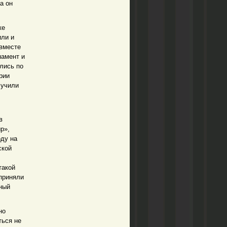
а он
ке
или и
 вместе
намент и
лись по
рии
лучили
в
р»,
оду на
ской
такой
приняли
ный
но
ться не