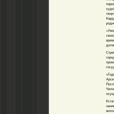
парн
худо
твор
Кард
родн
«Уже
свою
врем
долж
Стре
горо
пром
госу
«Год
Арсе
Посл
Челн
осущ
Кста
зани
моло