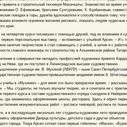
я привела в строительный техникум Махачкалы. Знакомство во время уч
жниками О. Ефимовым, братьями Сунгуровыми, Х. Курбановым, совмес
ческие поездки в горы, дружба вдохновляли и способствовали тому, что 
ашова возникло огромное желание рисовать, показать людям чудесные 
ого края.
 на четвертом курсе техникума с помощью друзей, под их влиянием я с
 первую персональную выставку, – вспоминает с улыбкой Арсен. – И с т
ени занятия творчеством я стал совмещать с учебой, а затем и с работо
ности главного инженера по строительству в Алькеевском районе Татар
мление в совершенстве овладеть профессией художника привело Карда
д на Неве, где он поступил в Ленинградское высшее художественно-
ышленное училище им. В. Мухиной (ЛВХПУ) – ныне Санкт-Петербургска
дарственная художественно-промышленная академия имени А. Штиглица
ы учебы в «Мухинке» – для меня это было прекрасное время, – рассказ
н. – Мы, студенты, не только изучали теорию, но и сочетали ее с практи
е первого курса в составе художественного отряда съездили в Набереж
ы, где занимались оформлением школы, ресторана. Здесь я обрел перв
ествления монументальных работ – росписи темперой, росписи по ткани
ти, и в последующие несколько лет студенты-художники лето проводили
маясь оформлением Дворца культуры, детского сада и других объектов
дого города. Тогда Арсен соткал свои первые гобелены: «Маски», «Бура