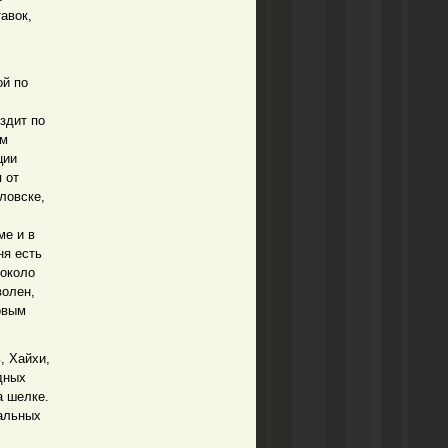
авок,
ой по
здит по
ем
ции
 от
ловске,
ме и в
ня есть
 около
волен,
новым
, Хайхи,
дных
а шелке.
нальных