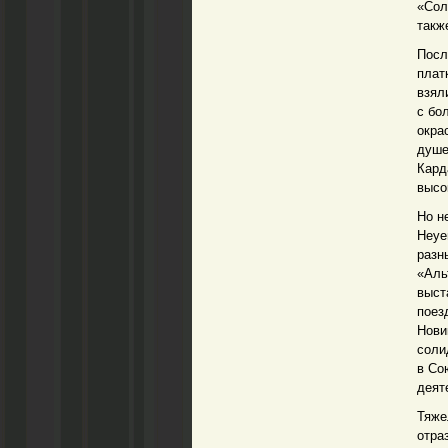
«Сол
такж
Посл
плат
взял
с бо
окра
душе
Кард
высо
Но н
Неуе
разн
«Аль
выст
поез
Нови
соли
в Со
деят
Тяже
отра