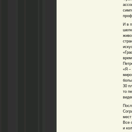
ассо
симп
проф
И в 
шелк
живо
стра
иску
«Гра
врем
Петр
«Я –
миро
боль
30 п
то п
виде
Посл
Согр
мест
Все 
и ко