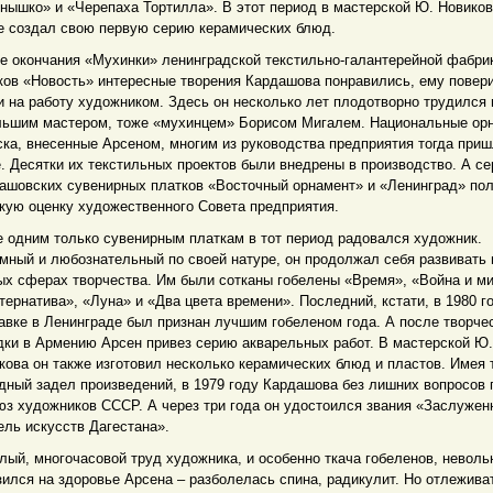
нышко» и «Черепаха Тортилла». В этот период в мастерской Ю. Новиков
е создал свою первую серию керамических блюд.
е окончания «Мухинки» ленинградской текстильно-галантерейной фабри
ков «Новость» интересные творения Кардашова понравились, ему повер
и на работу художником. Здесь он несколько лет плодотворно трудился
льшим мастером, тоже «мухинцем» Борисом Мигалем. Национальные ор
ска, внесенные Арсеном, многим из руководства предприятия тогда приш
. Десятки их текстильных проектов были внедрены в производство. А се
ашовских сувенирных платков «Восточный орнамент» и «Ленинград» по
кую оценку художественного Совета предприятия.
е одним только сувенирным платкам в тот период радовался художник.
мный и любознательный по своей натуре, он продолжал себя развивать 
ых сферах творчества. Им были сотканы гобелены «Время», «Война и ми
тернатива», «Луна» и «Два цвета времени». Последний, кстати, в 1980 г
авке в Ленинграде был признан лучшим гобеленом года. А после творче
дки в Армению Арсен привез серию акварельных работ. В мастерской Ю.
кова он также изготовил несколько керамических блюд и пластов. Имея 
дный задел произведений, в 1979 году Кардашова без лишних вопросов 
юз художников СССР. А через три года он удостоился звания «Заслужен
ель искусств Дагестана».
лый, многочасовой труд художника, и особенно ткача гобеленов, неволь
зился на здоровье Арсена – разболелась спина, радикулит. Но отлежива