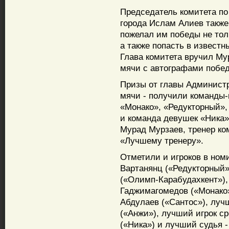
Председатель комитета по
города Ислам Алиев также
пожелал им победы не тол
а также попасть в извест
Глава комитета вручил Му
мячи с автографами побед
Призы от главы Админист
мячи - получили команды-
«Монако», «Редукторный»,
и команда девушек «Ника»
Мурад Мурзаев, тренер ко
«Лучшему тренеру».
Отметили и игроков в ном
Вартанянц («Редукторный»
(«Олимп-Карабудахкент»),
Гаджимагомедов («Монако
Абдулаев («Сантос»), лу
(«Анжи»), лучший игрок с
(«Ника») и лучший судья 