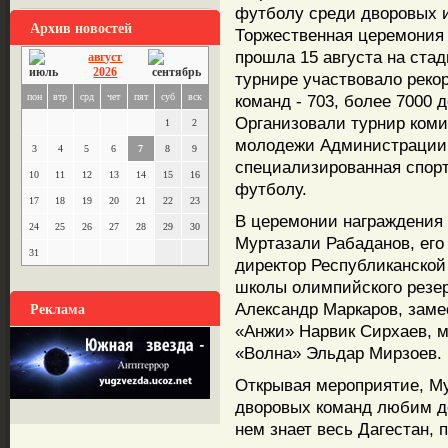
футболу среди дворовых 
Архив новостей
Торжественная церемония 
прошла 15 августа на стад
август
2026
турнире участвовало реко
пон
втр
срд
чет
пят
суб
вск
команд - 703, более 7000 д
Организовали турнир комит
1
2
молодежи Администрации 
3
4
5
6
7
8
9
специализированная спорт
10
11
12
13
14
15
16
футболу.
17
18
19
20
21
22
23
В церемонии награждения 
24
25
26
27
28
29
30
Муртазали Рабаданов, его
31
директор Республиканской
школы олимпийского резер
Реклама
Александр Маркаров, заме
«Анжи» Нарвик Сирхаев, 
«Волна» Эльдар Мирзоев.
Открывая мероприятие, Му
дворовых команд любим д
нем знает весь Дагестан, 