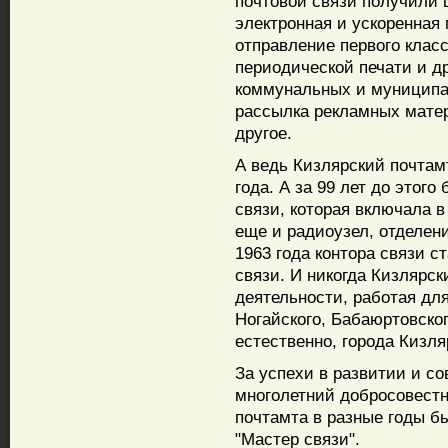
почтовой связи получили 
электронная и ускоренная 
отправление первого клас
периодической печати и др
коммунальных и муниципа
рассылка рекламных матер
другое.
А ведь Кизлярский почтамт
года. А за 99 лет до этог
связи, которая включала в
еще и радиоузел, отделен
1963 года контора связи 
связи. И никогда Кизлярск
деятельности, работая для
Ногайского, Бабаюртовског
естественно, города Кизля
За успехи в развитии и с
многолетний добросовестн
почтамта в разные годы б
"Мастер связи".