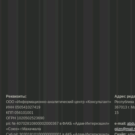
Реквизиты:
Адрес реда
ООО «Информационно-аналитический центр «Консультант»
Республика 
ИНН 050541027419
367013 г. М
КПП 056101001
15
ОГРН 1020502523690
р/с № 40702810800002000367 в ФАКБ «Адам-Интернэшнл»
e-mail:
abdu
«Союз» г.Махачкала
gjizn@mail.
Суб.р/с 30301810100000000001 в АКБ «Адам-Интернэшнл»
Скайп:
+dag