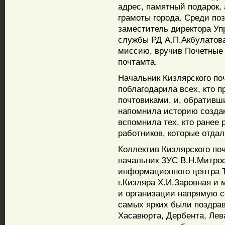
адрес, памятный подарок,
грамоты города. Среди по
заместитель директора У
службы РД А.П.Акбулатова
миссию, вручив Почетные
почтамта.
Начальник Кизлярского по
поблагодарила всех, кто п
почтовиками, и, обративш
напомнила историю создан
вспомнила тех, кто ранее
работников, которые отдал
Коллектив Кизлярского по
начальник ЗУС В.Н.Митроф
информационного центра 
г.Кизляра Х.И.Заровная и 
и организации напрямую с
самых ярких были поздрав
Хасавюрта, Дербента, Лев