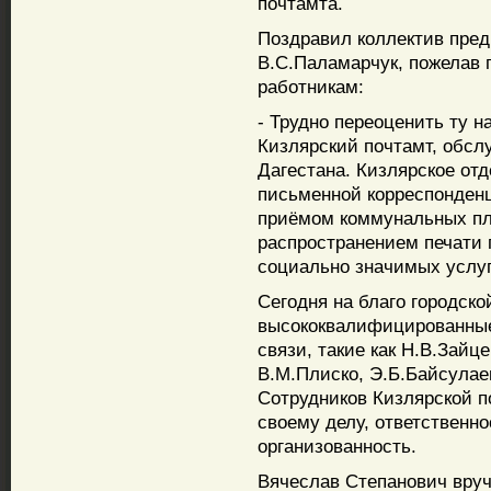
почтамта.
Поздравил коллектив пред
В.С.Паламарчук, пожелав 
работникам:
- Трудно переоценить ту на
Кизлярский почтамт, обсл
Дагестана. Кизлярское отд
письменной корреспонденц
приёмом коммунальных пла
распространением печати 
социально значимых услуг
Сегодня на благо городско
высококвалифицированные
связи, такие как Н.В.Зайц
В.М.Плиско, Э.Б.Байсулаев
Сотрудников Кизлярской п
своему делу, ответственн
организованность.
Вячеслав Степанович вру