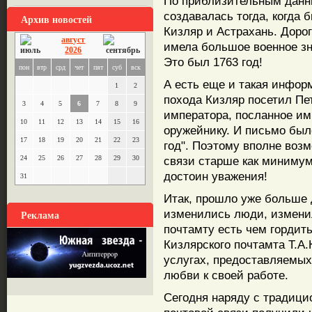
По приблизительным данны
создавалась тогда, когда 
Архив новостей
Кизляр и Астрахань. Дорог
август
имела большое военное зн
2026
Это был 1763 год!
пон
втр
срд
чет
пят
суб
вск
А есть еще и такая информ
1
2
похода Кизляр посетил Пе
3
4
5
6
7
8
9
императора, посланное и
10
11
12
13
14
15
16
оружейнику. И письмо было
17
18
19
20
21
22
23
год". Поэтому вполне возм
24
25
26
27
28
29
30
связи старше как минимум 
достоин уважения!
31
Итак, прошло уже больше 
изменились люди, измени
Реклама
почтамту есть чем гордит
Кизлярского почтамта Т.А.
услугах, предоставляемых
любви к своей работе.
Сегодня наряду с традиц