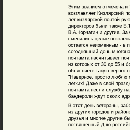
Этим званием отмечена и 
возглавляет Кизлярский по
лет кизлярской почтой ру
директоров были также Б.
В.А.Корчагин и другие. З
сменялись целые поколени
остается неизменным - в 
сегодняшний день многона
почтамта насчитывает почт
из которых от 30 до 55 и б
объясняете такую верность
"Наверное, просто люблю с
легких! Даже в свой празд
почтамта несли службу на
бандероли ждут своих адр
В этот день ветераны, раб
из других городов и район
друзья и многие другие б
посвященный Дню российс