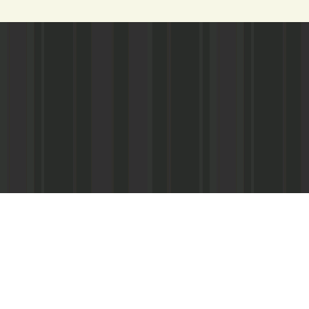
Адрес редакции:
Главный редактор:
 «Консультант»
Республика Дагестан,
Кабардиев Гусейн 
367013 г. Махачкала, ул. М. Ярагского,
15
Телефон/факс:
(87
м-Интернэшнл»
e-mail:
abdulmin@rambler.ru
,
Распространение ч
gjizn@mail.ru
подписке (МАП), УФ
ам-Интернэшнл»
Скайп:
+dagjizn1+
частные киоски, «А