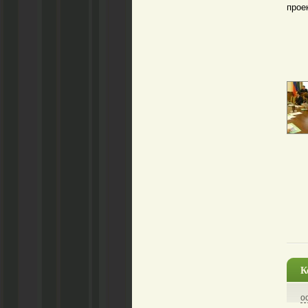
прое
К
о