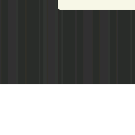
Реквизиты:
ООО «Информационно-аналитический центр
ИНН 050541027419
КПП 056101001
ОГРН 1020502523690
р/с № 40702810800002000367 в ФАКБ «Ада
«Союз» г.Махачкала
Суб.р/с 30301810100000000001 в АКБ «Ад