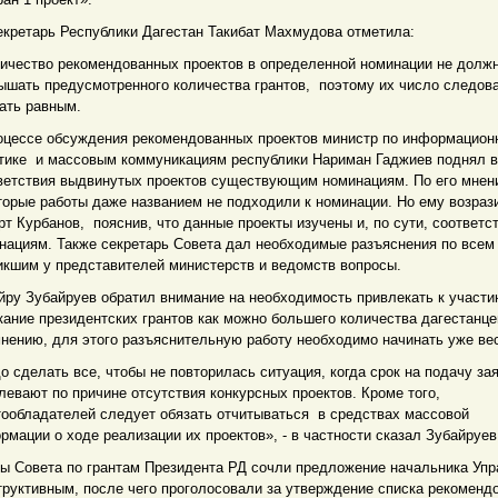
екретарь Республики Дагестан Такибат Махмудова отметила:
личество рекомендованных проектов в определенной номинации не долж
ышать предусмотренного количества грантов, поэтому их число следов
ать равным.
оцессе обсуждения рекомендованных проектов министр по информацион
тике и массовым коммуникациям республики Нариман Гаджиев поднял 
ветствия выдвинутых проектов существующим номинациям. По его мне
торые работы даже названием не подходили к номинации. Но ему возраз
рт Курбанов, пояснив, что данные проекты изучены и, по сути, соответс
нациям. Также секретарь Совета дал необходимые разъяснения по всем
икшим у представителей министерств и ведомств вопросы.
йру Зубайруев обратил внимание на необходимость привлекать к участи
кание президентских грантов как можно большего количества дагестанце
мнению, для этого разъяснительную работу необходимо начинать уже ве
до сделать все, чтобы не повторилась ситуация, когда срок на подачу за
левают по причине отсутствия конкурсных проектов. Кроме того,
тообладателей следует обязать отчитываться в средствах массовой
рмации о ходе реализации их проектов», - в частности сказал Зубайруев
ы Совета по грантам Президента РД сочли предложение начальника Уп
труктивным, после чего проголосовали за утверждение списка рекоменд