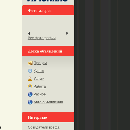
Фотогалерея
Все фотографии
Доска объявлений
Продам
Куплю
Услуги
Работа
Разное
Авто-объявления
Интервью
е
Созидатели всегда