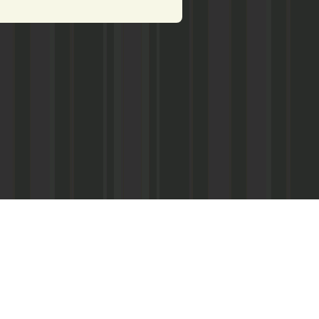
Асанович
22) 67-50-71
ерез межрегиональное агентство по
ПС - «Почта России», киоски «Дагпечати»,
виалинии Дагестана», Северо-Кавказские