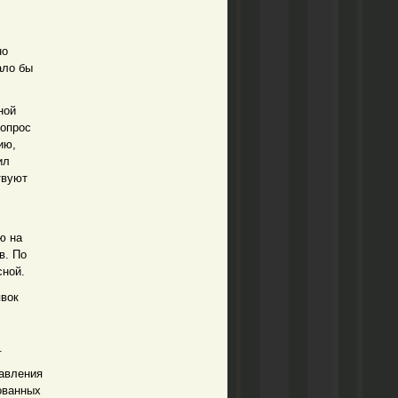
но
ало бы
ной
вопрос
нию,
ил
твуют
ю на
в. По
сной.
явок
.
равления
ованных