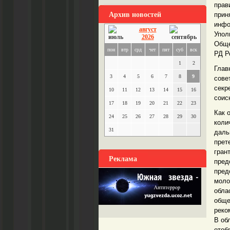
прав
Архив новостей
прин
инфо
август
Упол
2026
Обще
пон
втр
срд
чет
пят
суб
вск
РД Р
1
2
Глав
3
4
5
6
7
8
9
сове
секр
10
11
12
13
14
15
16
соис
17
18
19
20
21
22
23
Как 
24
25
26
27
28
29
30
коли
31
даль
прет
гран
Реклама
пред
пред
моло
обла
обще
реко
В об
отоб