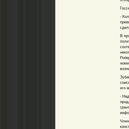
Госс
- Ко
прев
сдел
В пр
поли
соот
неко
Робе
номи
возн
Зуба
соис
его 
- На
прод
гран
инфо
Член
конс