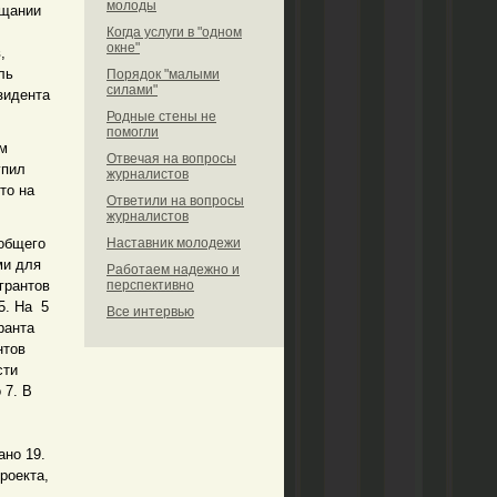
молоды
ещании
Когда услуги в "одном
окне"
,
ль
Порядок "малыми
силами"
зидента
Родные стены не
помогли
ым
Отвечая на вопросы
упил
журналистов
то на
Ответили на вопросы
журналистов
 общего
Наставник молодежи
ми для
Работаем надежно и
грантов
перспективно
5. На 5
Все интервью
ранта
нтов
сти
 7. В
ано 19.
роекта,