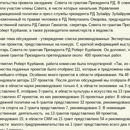
ительства провела заседание Совета по грантам Президента РД. В сов
яли участие члены Совета, в числе которых начальник Управления
рмационной политики и пресс-службы президента РД Зубайру Зубайруев
номоченный по правам человека в РД Уммупазиль Омарова, председате
ственной палаты РД Гамзат Гамзатов, секретарь Совета по грантам Пре
оберт Курбанов, а также руководители министерств и ведомств.
ная тема обсуждения - утверждение списка рекомендованных Экспертн
том проектов, представленных на конкурс. С краткой информацией выст
етарь Совета по грантам Президента РД Роберт Курбанов. Он доложил, ч
кание грантов Президента претендовали около 400 проектных работ.
отметил Роберт Курбанов, работа комиссии была плодотворной: «Так, из
чества поданных проектов было отобрано 111, которые и предложены на
нейшего отбора. Особенно много проектов в области образования. На 48 
ендовали авторы 137 проектов. После долгих обсуждений мы отобрали 4
тов в области науки рекомендовано только 4, в области экономики на 3 г
ставлено 8, отобрано 3 гранта, в области культуры и искусства на 13 гра
ставлено 47 проектов, из них рекомендовано 15 проектных работ. В обла
дежной политики на 6 грантов представлено 32 проектов, рекомендовано
сти спорта на 2 гранта представлено 7, рекомендовано 3. В номинации
ственная деятельность на 13 грантов представлено 68 проектов,
мендовано 15; в области СМИ на 21 грант представлено 54 и рекомендов
ласти малого предпринимательства на 1 грант представлено всего два п
ран 1 проект».