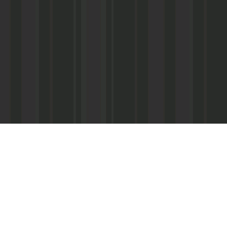
Асанович
22) 67-50-71
ерез межрегиональное агентство по
ПС - «Почта России», киоски «Дагпечати»,
виалинии Дагестана», Северо-Кавказские