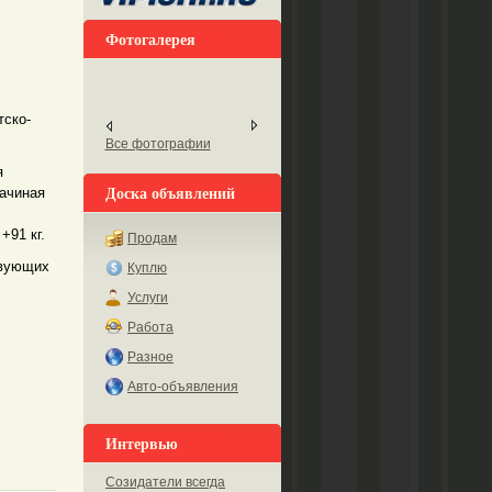
Фотогалерея
тско-
Все фотографии
я
Доска объявлений
начиная
+91 кг.
Продам
твующих
Куплю
Услуги
Работа
Разное
Авто-объявления
Интервью
Созидатели всегда