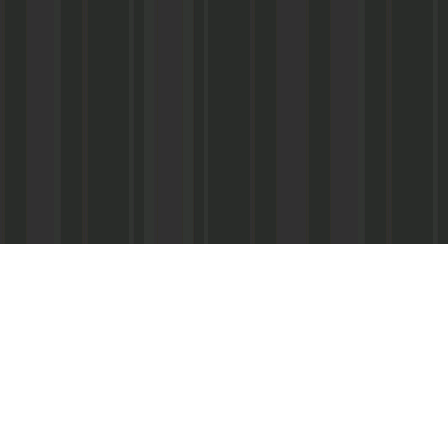
Реквизиты:
ООО «Информационно-аналитический центр
ИНН 050541027419
КПП 056101001
ОГРН 1020502523690
р/с № 40702810800002000367 в ФАКБ «Ада
«Союз» г.Махачкала
Суб.р/с 30301810100000000001 в АКБ «Ад
ОАО г.Махачкала
БИК 048209750