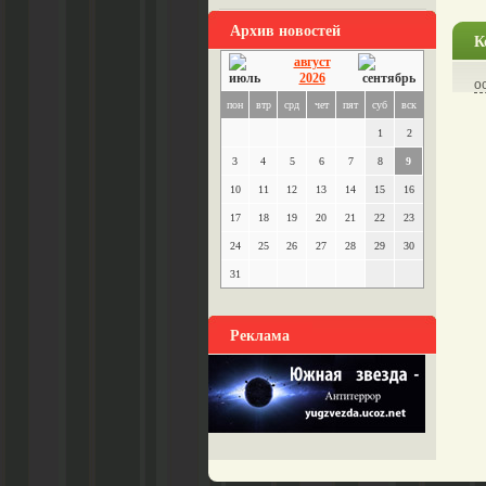
Архив новостей
К
август
2026
о
пон
втр
срд
чет
пят
суб
вск
1
2
3
4
5
6
7
8
9
10
11
12
13
14
15
16
17
18
19
20
21
22
23
24
25
26
27
28
29
30
31
Реклама