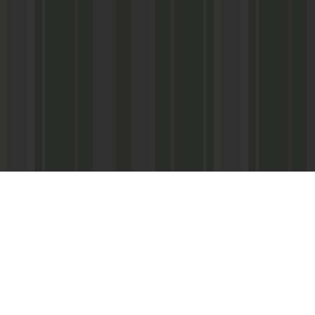
Адрес редакции:
Главный редактор:
 «Консультант»
Республика Дагестан,
Кабардиев Гусейн 
367013 г. Махачкала, ул. М. Ярагского,
15
Телефон/факс:
(87
м-Интернэшнл»
e-mail:
abdulmin@rambler.ru
,
Распространение ч
gjizn@mail.ru
подписке (МАП), УФ
ам-Интернэшнл»
Скайп:
+dagjizn1+
частные киоски, «А
железные дороги.
Подписной индекс:
73889 – 6 мес.