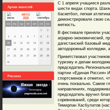
С 1 апреля учащиеся разл
Архив новостей
шести видах спорта. Шахм
баскетбол, легкая атлетик
август
2026
демонстрировали свою сил
меткость.
пон
втр
срд
чет
пят
суб
вск
1
2
В фестивале приняли уча
3
4
5
6
7
8
9
аграрно-экономический, 
дагестанский базовый мед
10
11
12
13
14
15
16
автодорожный колледжи, а
17
18
19
20
21
22
23
Приветствовал участников
24
25
26
27
28
29
30
туризму и делам молодеж
31
председатель Регионально
партии «Единая Россия» 
Реклама
спортсменов и отметил, чт
очень похвально. Самое г
направлениях, поддержива
председатель вручил благ
соревнований, среди кото
Темирлан Хасбулатов (нас