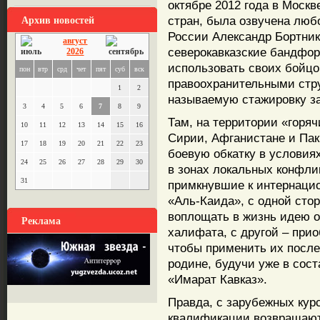
октябре 2012 года в Москв
Архив новостей
стран, была озвучена лю
России Александр Бортник
август
северокавказские бандфо
2026
использовать своих бойцо
пон
втр
срд
чет
пят
суб
вск
правоохранительными стру
1
2
называемую стажировку за
3
4
5
6
7
8
9
Там, на территории «горяч
10
11
12
13
14
15
16
Сирии, Афганистане и Пак
17
18
19
20
21
22
23
боевую обкатку в условия
24
25
26
27
28
29
30
в зонах локальных конфли
31
примкнувшие к интернацио
«Аль-Каида», с одной сто
воплощать в жизнь идею о
Реклама
халифата, с другой – при
чтобы применить их после
родине, будучи уже в сос
«Имарат Кавказ».
Правда, с зарубежных ку
квалификации возвращают