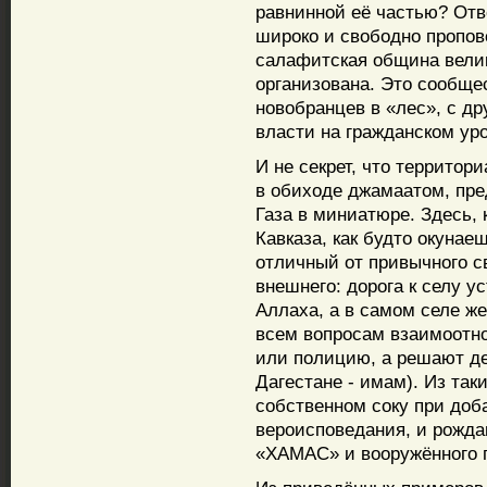
равнинной её частью? Отв
широко и свободно пропов
салафитская община велик
организована. Это сообще
новобранцев в «лес», с др
власти на гражданском уро
И не секрет, что террито
в обиходе джамаатом, пре
Газа в миниатюре. Здесь, 
Кавказа, как будто окунае
отличный от привычного св
внешнего: дорога к селу 
Аллаха, а в самом селе же
всем вопросам взаимоотн
или полицию, а решают дел
Дагестане - имам). Из так
собственном соку при до
вероисповедания, и рожда
«ХАМАС» и вооружённого 