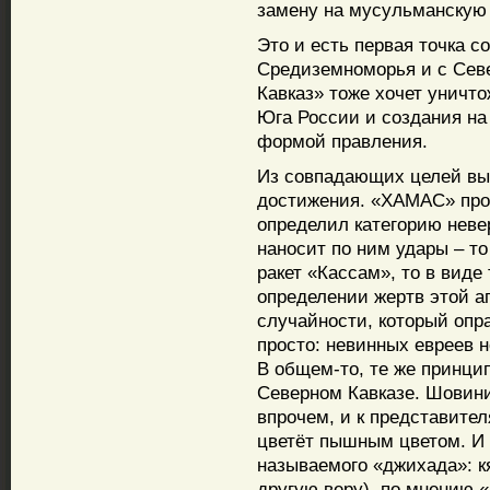
замену на мусульманскую
Это и есть первая точка с
Средиземноморья и с Севе
Кавказ» тоже хочет уничт
Юга России и создания на
формой правления.
Из совпадающих целей вы
достижения. «ХАМАС» про
определил категорию неве
наносит по ним удары – т
ракет «Кассам», то в виде
определении жертв этой а
случайности, который опр
просто: невинных евреев н
В общем-то, те же принци
Северном Кавказе. Шовини
впрочем, и к представител
цветёт пышным цветом. И э
называемого «джихада»: к
другую веру), по мнению 