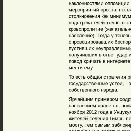
наклонностями оппозиции 
мероприятий проста: посе
столкновения как минимум
подстрекателей толпы в т
кровопролитие (желательн
население). Тогда у тенев
спровоцировавших беспоряд
пустивших неуправляемый 
получивших в ответ удар 
повод кричать в интернет
мести ему.
То есть общая стратегия 
государственные устои, -
собственного народа.
Ярчайшим примером содру
населением является, пож
ноября 2012 года в Унцуку
жителей селения Гимры п
мосту, тем самым заблоки