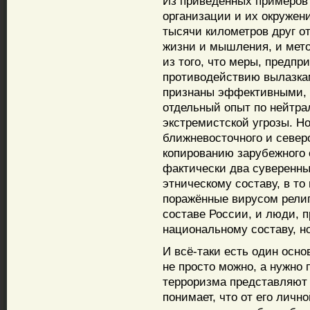
Из приведённых примеров 
организации и их окружен
тысячи километров друг о
жизни и мышления, и мето
из того, что меры, предп
противодействию вылазка
признаны эффективными, 
отдельный опыт по нейтра
экстремистской угрозы. Н
ближневосточного и север
копированию зарубежного 
фактически два суверенных
этническому составу, в то
поражённые вирусом религ
составе России, и люди, 
национальному составу, н
И всё-таки есть один осн
не просто можно, а нужно 
терроризма представляют
понимает, что от его личн