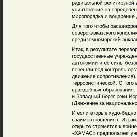
радикальной религиозной
уничтожение на определён
миропорядка и воцарение 
Для того чтобы расшифро
северокавказского конфли
средиземноморский анкла
Итак, в результате перево
государственные учрежде
автономии и её силы безоп
перешли под контроль ор
движение сопротивления),
террористической. С того
враждебных образования:
и Западный берег реки Ио
(Движение за национальн
И если вторые худо-бедно
взаимоотношения с Израил
открыто стремятся к войне
«ХАМАС» предполагает уни