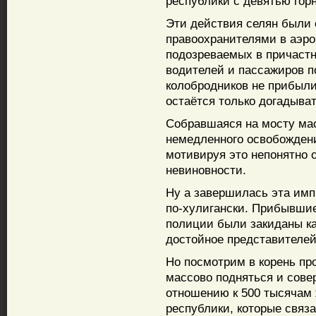
республики с девятью гор
Эти действия селян были 
правоохранителями в аэро
подозреваемых в причаст
водителей и пассажиров п
колобродников не прибыли
остаётся только догадыват
Собравшаяся на мосту мас
немедленного освобожден
мотивируя это непонятно 
невиновности.
Ну а завершилась эта имп
по-хулигански. Прибывшие
полиции были закиданы ка
достойное представителей
Но посмотрим в корень пр
массово подняться и сове
отношению к 500 тысячам 
республики, которые связ