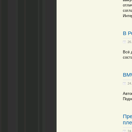
отли
согл
Инте
В Р
26
Всё 
сост
BMW
24
Авто
Подн
Пре
пле
24