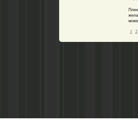
Плен
жела
може
1
2
Реквизиты:
ООО «Информационно-аналитический центр