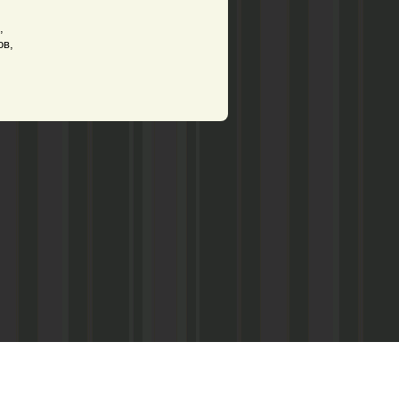
,
ов,
Асанович