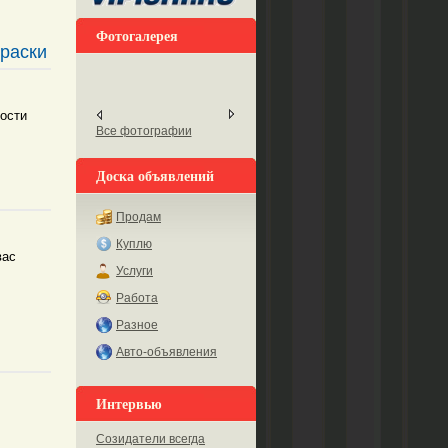
Фотогалерея
краски
ности
Все фотографии
Доска объявлений
Продам
Куплю
вас
Услуги
Работа
Разное
Авто-объявления
Интервью
Созидатели всегда