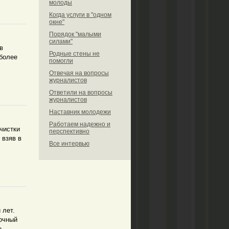
молоды
Когда услуги в "одном
окне"
Порядок "малыми
силами"
в
Родные стены не
 более
помогли
Отвечая на вопросы
журналистов
Ответили на вопросы
журналистов
Наставник молодежи
Работаем надежно и
чистки
перспективно
 взяв в
Все интервью
 лет.
рочный
е