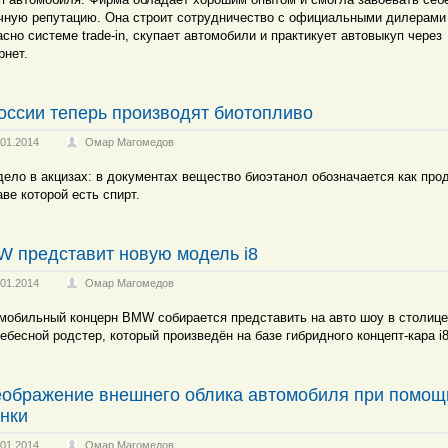
чную репутацию. Она строит сотрудничество с официальными дилерами
асно системе trade-in, скупает автомобили и практикует автовыкуп через
рнет.
оссии теперь производят биотопливо
.01.2014
Омар Магомедов
дело в акцизах: в документах вещество биоэтанол обозначается как прод
аве которой есть спирт.
 представит новую модель i8
.01.2014
Омар Магомедов
мобильный концерн BMW собирается представить на авто шоу в столице
ебесной родстер, который произведён на базе гибридного концепт-кара i8
ображение внешнего облика автомобиля при помощ
нки
.01.2014
Омар Магомедов