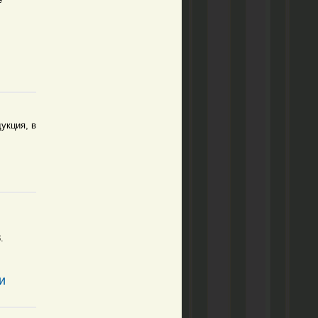
укция, в
.
и