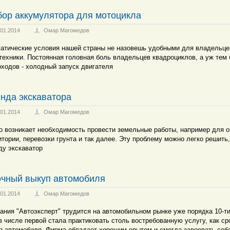
ор аккумулятора для мотоцикла
.01.2014
Омар Магомедов
атические условия нашей страны не назовешь удобными для владельце
техники. Постоянная головная боль владельцев квадроциклов, а уж тем
оходов - холодный запуск двигателя
нда экскаватора
.01.2014
Омар Магомедов
о возникает необходимость провести земельные работы, например для о
итории, перевозки грунта и так далее. Эту проблему можно легко решить,
ду экскаватор
чный выкуп автомобиля
.01.2014
Омар Магомедов
ания "Автоэксперт" трудится на автомобильном рынке уже порядка 10-ти
в числе первой стала практиковать столь востребованную услугу, как с
п автомобиля. Фирма обладает хорошим опытом и смогла завоевать себ