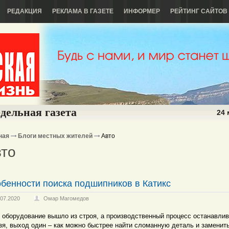
РЕДАКЦИЯ
РЕКЛАМА В ГАЗЕТЕ
ИНФОРМЕР
РЕЙТИНГ САЙТОВ
дельная газета
24 
ная
Блоги местных жителей
Авто
то
бенности поиска подшипников в Катикс
.07.2020
Омар Магомедов
 оборудование вышло из строя, а производственный процесс останавлив
зя, выход один – как можно быстрее найти сломанную деталь и заменить