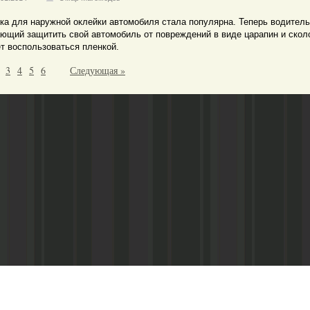
ка для наружной оклейки автомобиля стала популярна. Теперь водитель
ющий защитить свой автомобиль от повреждений в виде царапин и скол
т воспользоваться пленкой.
3
4
5
6
Следующая »
Адрес редакции:
Главный редактор:
 «Консультант»
Республика Дагестан,
Кабардиев Гусейн 