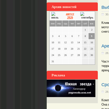
Архив новостей
Выб
август
30
2026
Клим
пон
втр
срд
чет
пят
суб
вск
мото
1
2
снег
3
4
5
6
7
8
9
10
11
12
13
14
15
16
Аре
17
18
19
20
21
22
23
28
24
25
26
27
28
29
30
Част
31
терр
арен
Реклама
Сро
28
Комп
Она 
выку