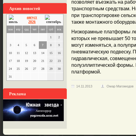
позволяет въезжать на раб
Архив новостей
транспортным средствам. 
при транспортировке сельск
август
также монтажного оборудов
2026
пон
втр
срд
чет
пят
суб
вск
Низкорамные платформы лег
1
2
которых не превышает 50 т
могут изменяться, а полуп
3
4
5
6
7
8
9
пневматическую подвеску. П
10
11
12
13
14
15
16
гидравлическая, совмещенн
17
18
19
20
21
22
23
полуэллиптической формы. 
24
25
26
27
28
29
30
платформой.
31
14.11.2013
Омар Магомедов
Реклама