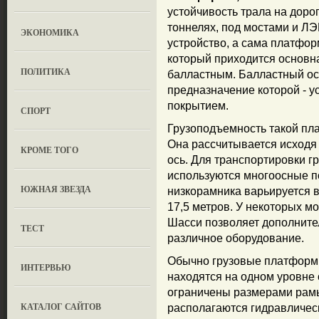
устойчивость трала на дорог
тоннелях, под мостами и ЛЭ
ЭКОНОМИКА
устройство, а сама платформ
который приходится основна
ПОЛИТИКА
балластным. Балластный о
предназначение которой - у
покрытием.
СПОРТ
Грузоподъемность такой пл
Она рассчитывается исходя 
КРОМЕ ТОГО
ось. Для транспортировки г
используются многоосные п
ЮЖНАЯ ЗВЕЗДА
низкорамника варьируется в 
17,5 метров. У некоторых м
Шасси позволяет дополните
ТЕСТ
различное оборудование.
Обычно грузовые платформы
ИНТЕРВЬЮ
находятся на одном уровне 
ограничены размерами рамы
КАТАЛОГ САЙТОВ
располагаются гидравлическ