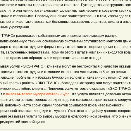
пасности и чистоты территории фирм-клиентов. Руководство и сотрудники ко
мают, что они являются знакомыми, друзьями, партнерами и соседями своих к
 даже и косвенными. Поэтому они лично заинтересованы в том, чтобы сделат
паснее и чище такие места, как больницы, выставочные центры, школы и ины
бные учреждения.
-ТРАНС» располагает собственным автопарком, включающим разную
иализированную технику, оснащенную системами спутникового контроля движ
одаря которым сотрудники фирмы могут отслеживать перемещение транспор
ств, загруженных веществами. Помимо этого в штате компании находятся вод
енные правильно обращаться и перевозить опасные отходы.
зывая услуги «ЭКО-ТРАНС», клиенты могут не беспокоиться о качестве оказы
г, помимо этого сотрудники компании стараются максимально быстро решить
икающие проблемы и избежать бумажной волокиты, связанной с ними. Стоит 
обный график работы «ЭКО-ТРАНС», благодаря которому они могут подстроит
тически под любого клиента. Перечень услуг, которые оказывает «ЭКО-ТРАНС»
ит и
вывоз бытового мусора екатеринбург
. Эта услуга является довольно акту
практически во всех городах сегодня ведется массовое строительство сооруж
ий. Довольно часто сроки сдачи проектов срываются из-за невозможности
временной очистки площадки от мусора. Учитывая специфику данного вопроса
ния оказывает услуги по вывозу мусора в круглосуточном режиме, что очень 
предприятий-застройщиков.