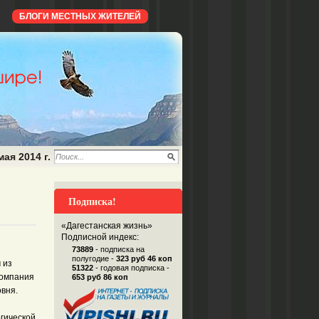
БЛОГИ МЕСТНЫХ ЖИТЕЛЕЙ
мая 2014 г.
Подписка!
«Дагестанская жизнь»
Подписной индекс:
73889
- подписка на
полугодие -
323 руб 46 коп
 из
51322
- годовая подписка -
Компания
653 руб 86 коп
овня.
гической