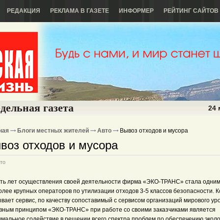
РЕДАКЦИЯ
РЕКЛАМА В ГАЗЕТЕ
ИНФОРМЕР
РЕЙТИНГ САЙТОВ
дельная газета
24 
ная
Блоги местных жителей
Авто
Вывоз отходов и мусора
воз отходов и мусора
то
ять лет осуществления своей деятельности фирма «ЭКО-ТРАНС» стала одним
олее крупных операторов по утилизации отходов 3-5 классов безопасности. 
вает сервис, по качеству сопоставимый с сервисом организаций мирового ур
вным принципом «ЭКО-ТРАНС» при работе со своими заказчиками является
имальное содействие в решении всего спектра проблем по обеспечению эколо