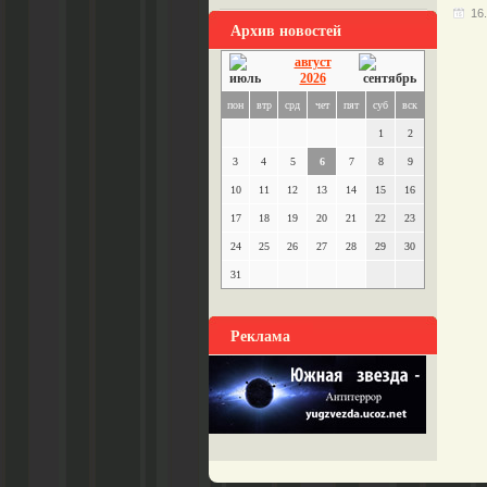
16
Архив новостей
август
2026
пон
втр
срд
чет
пят
суб
вск
1
2
3
4
5
6
7
8
9
10
11
12
13
14
15
16
17
18
19
20
21
22
23
24
25
26
27
28
29
30
31
Реклама