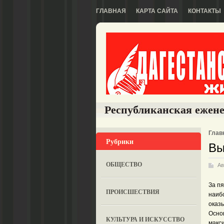
ГЛАВНАЯ
КАРТА САЙТА
КОНТАКТЫ
Республиканская ежене
Глав
Рубрики
Вы
ОБЩЕСТВО
Ав
За п
ПРОИСШЕСТВИЯ
наиб
оказы
Осно
КУЛЬТУРА И ИСКУССТВО
макс