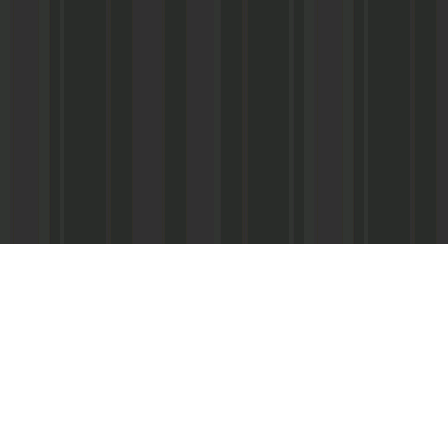
Адрес редакции:
Главный редактор:
 «Консультант»
Республика Дагестан,
Кабардиев Гусейн 
367013 г. Махачкала, ул. М. Ярагского,
15
Телефон/факс:
(87
м-Интернэшнл»
e-mail:
abdulmin@rambler.ru
,
Распространение ч
gjizn@mail.ru
подписке (МАП), УФ
ам-Интернэшнл»
Скайп:
+dagjizn1+
частные киоски, «А
железные дороги.
Подписной индекс:
73889 – 6 мес.