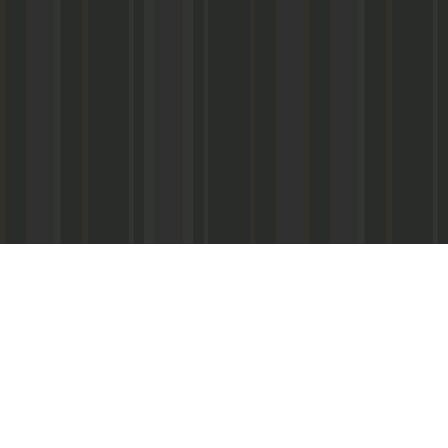
Реквизиты:
ООО «Информационно-аналитический центр
ИНН 050541027419
КПП 056101001
ОГРН 1020502523690
р/с № 40702810800002000367 в ФАКБ «Ада
«Союз» г.Махачкала
Суб.р/с 30301810100000000001 в АКБ «Ад
ОАО г.Махачкала
БИК 048209750