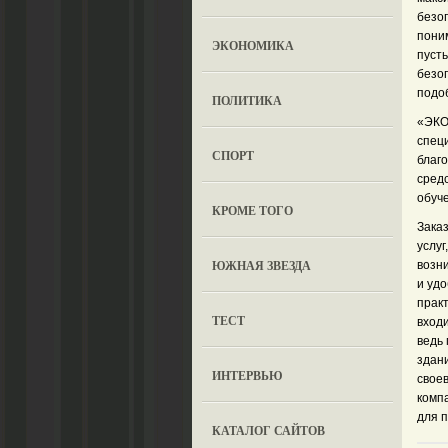
безо
пони
ЭКОНОМИКА
пусть
безо
подо
ПОЛИТИКА
«ЭКО
спец
СПОРТ
благ
сред
обуч
КРОМЕ ТОГО
Зака
услу
ЮЖНАЯ ЗВЕЗДА
возн
и уд
прак
ТЕСТ
вход
ведь 
здан
ИНТЕРВЬЮ
свое
компа
для 
КАТАЛОГ САЙТОВ