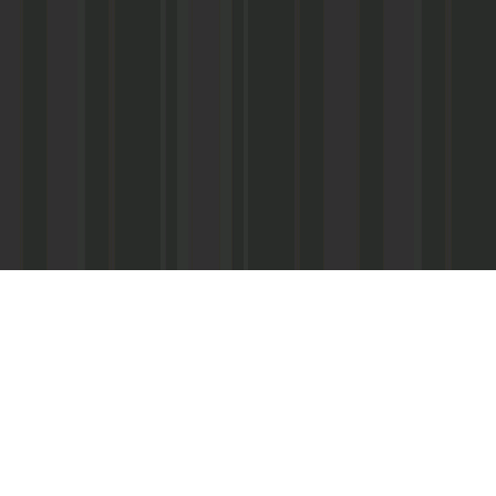
Асанович
22) 67-50-71
ерез межрегиональное агентство по
ПС - «Почта России», киоски «Дагпечати»,
виалинии Дагестана», Северо-Кавказские