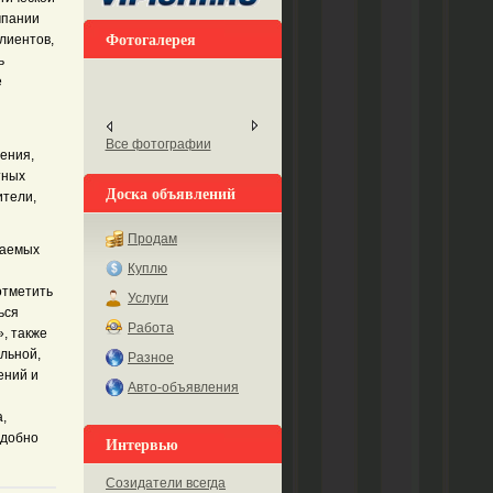
мпании
Фотогалерея
лиентов,
ь
е
Все фотографии
ения,
тных
Доска объявлений
ители,
Продам
ваемых
Куплю
отметить
Услуги
ься
Работа
, также
альной,
Разное
ений и
Авто-объявления
,
удобно
Интервью
Созидатели всегда