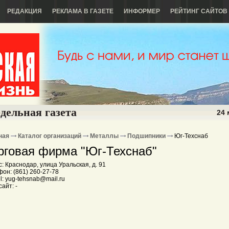
РЕДАКЦИЯ
РЕКЛАМА В ГАЗЕТЕ
ИНФОРМЕР
РЕЙТИНГ САЙТОВ
дельная газета
24 
ная
Каталог организаций
Металлы
Подшипники
Юг-Техснаб
рговая фирма "Юг-Техснаб"
: Краснодар, улица Уральская, д. 91
он: (861) 260-27-78
l: yug-tehsnab@mail.ru
айт: -