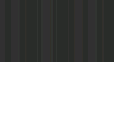
Асанович
22) 67-50-71
ерез межрегиональное агентство по
ПС - «Почта России», киоски «Дагпечати»,
виалинии Дагестана», Северо-Кавказские