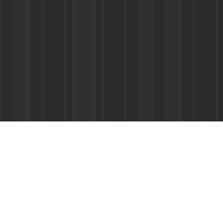
Реквизиты:
ООО «Информационно-аналитический центр
ИНН 050541027419
КПП 056101001
ОГРН 1020502523690
р/с № 40702810800002000367 в ФАКБ «Ада
«Союз» г.Махачкала
Суб.р/с 30301810100000000001 в АКБ «Ад
ОАО г.Махачкала
БИК 048209750