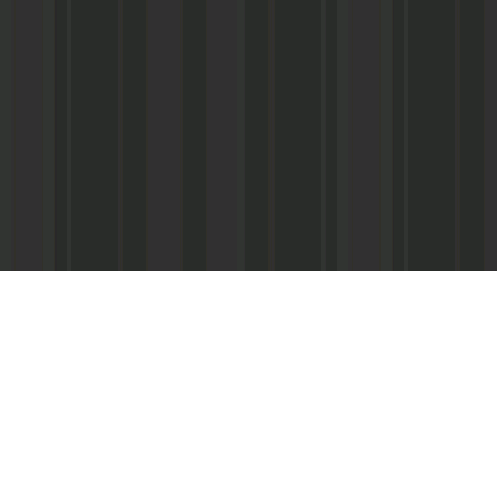
Адрес редакции:
Главный редактор:
 «Консультант»
Республика Дагестан,
Кабардиев Гусейн 
367013 г. Махачкала, ул. М. Ярагского,
15
Телефон/факс:
(87
м-Интернэшнл»
e-mail:
abdulmin@rambler.ru
,
Распространение ч
gjizn@mail.ru
подписке (МАП), УФ
ам-Интернэшнл»
Скайп:
+dagjizn1+
частные киоски, «А
железные дороги.
Подписной индекс:
73889 – 6 мес.