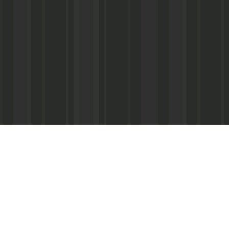
Реквизиты:
ООО «Информационно-аналитический центр
ИНН 050541027419
КПП 056101001
ОГРН 1020502523690
р/с № 40702810800002000367 в ФАКБ «Ада
«Союз» г.Махачкала
Суб.р/с 30301810100000000001 в АКБ «Ад
ОАО г.Махачкала
БИК 048209750