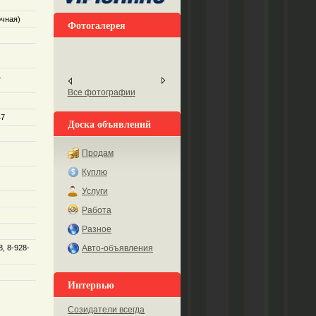
очная)
Фотогалерея
7
Все фотографии
47
Доска объявлений
Продам
Куплю
Услуги
Работа
Разное
8, 8-928-
Авто-объявления
Интервью
Созидатели всегда