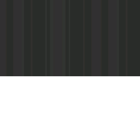
Асанович
22) 67-50-71
ерез межрегиональное агентство по
ПС - «Почта России», киоски «Дагпечати»,
виалинии Дагестана», Северо-Кавказские