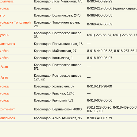
комплекс
Краснодар, Лизы Чайкиной, 4/3
8-903-453-92-29
мойка
Краснодар
8-928-217-33-00 (единая справ
вто
Краснодар, Болотникова, 24/6
8-988-953-35-35
мойка на Тополиной
Краснодар, Тополиная аллея,
8-960-487-50-69
е
2/1
Краснодар, Ростовское шоссе,
Кубань
(861) 225-83-84, (861) 225-83-1
33
 автомоек
Краснодар, Промышленная, 18
—
мойка
Краснодар, Майкопская, 27
8-918-440-98-38, 8-918-257-56-
мойка
Краснодар, Костылева, 1
8-918-999-03-97
Краснодар, Ростовское шоссе,
 Авто
—
5/1
Краснодар, Ростовское шоссе,
 Авто
—
12/6 к2
мойка
Краснодар, Уральская, 67
8-918-113-96-00
мойка
Краснодар, Красная, 124б
—
мойка
Краснодар, Крупской, 8/3
8-918-037-55-50
(861) 227-88-96, 8-918-469-55-8
континент
Краснодар, Бершанской, 408/3
037-15-10
 автомоек
Краснодар, Алма-Атинская, 95
8-903-411-07-79