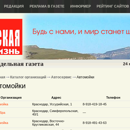
РЕДАКЦИЯ
РЕКЛАМА В ГАЗЕТЕ
ИНФОРМЕР
РЕЙТИНГ САЙТОВ
дельная газета
24 
ная
Каталог организаций
Автосервис
Автомойки
томойки
Организация
Адрес
Телефон
мойка
Краснодар, Уссурийская, 1
8-918-419-18-45
Краснодар, Симферопольская,
-Spa
—
40/1
Краснодар, Восточно-
мойка
8-918-491-43-63
Кругликовская, 44