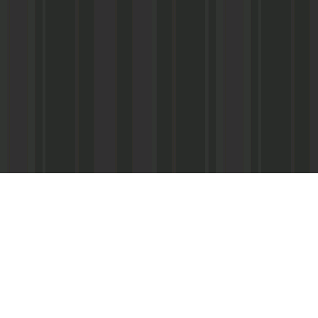
Адрес редакции:
Главный редактор:
 «Консультант»
Республика Дагестан,
Кабардиев Гусейн 
367013 г. Махачкала, ул. М. Ярагского,
15
Телефон/факс:
(87
м-Интернэшнл»
e-mail:
abdulmin@rambler.ru
,
Распространение ч
gjizn@mail.ru
подписке (МАП), УФ
ам-Интернэшнл»
Скайп:
+dagjizn1+
частные киоски, «А
железные дороги.
Подписной индекс:
73889 – 6 мес.