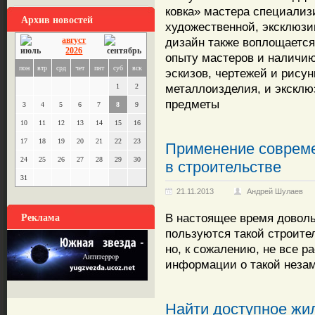
ковка» мастера специализ
Архив новостей
художественной, эксклюзи
август
дизайн также воплощается
2026
опыту мастеров и наличию
пон
втр
срд
чет
пят
суб
вск
эскизов, чертежей и рисун
металлоизделия, и эксклю
1
2
предметы
3
4
5
6
7
8
9
10
11
12
13
14
15
16
17
18
19
20
21
22
23
Применение соврем
24
25
26
27
28
29
30
в строительстве
31
21.11.2013
Андрей Шулаев
Реклама
В настоящее время довол
пользуются такой строите
но, к сожалению, не все 
информации о такой неза
Найти доступное жил