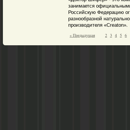
занимается официальными
Российскую Федерацию ог
разнообразной натуральн
производителя «Creaton».
« Предыдущая
2
3
4
5
6