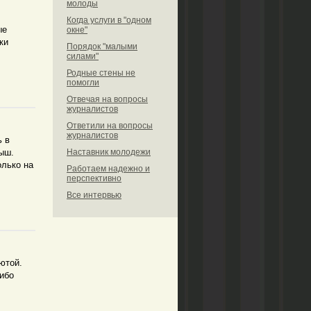
молоды
Когда услуги в "одном
ые
окне"
ки
Порядок "малыми
силами"
Родные стены не
помогли
Отвечая на вопросы
журналистов
Ответили на вопросы
журналистов
ь в
рыш.
Наставник молодежи
олько на
Работаем надежно и
перспективно
Все интервью
ютой.
либо