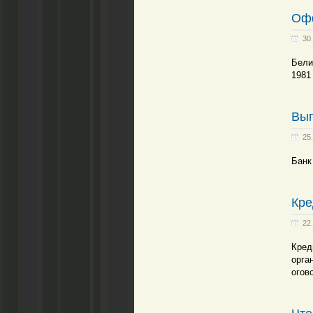
Оф
30
Бели
1981
Выг
25
Банк
Кре
22
Кред
орга
огов