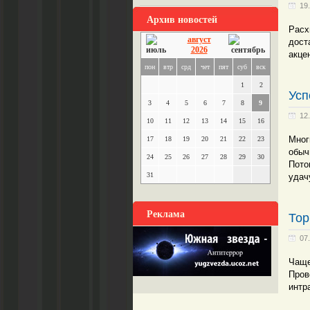
19
Архив новостей
Расх
август
дост
2026
акце
пон
втр
срд
чет
пят
суб
вск
1
2
Усп
3
4
5
6
7
8
9
12
10
11
12
13
14
15
16
Мног
17
18
19
20
21
22
23
обыч
24
25
26
27
28
29
30
Пото
31
удач
Реклама
Тор
07
Чаще
Пров
интр