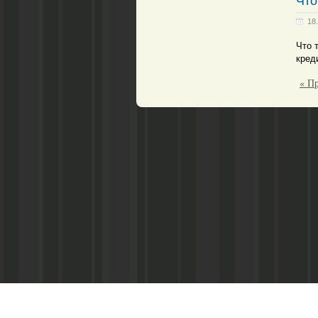
Что
18
Что 
кред
« П
Реквизиты: