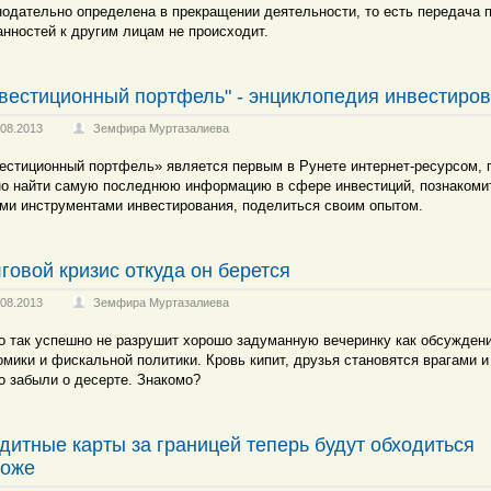
нодательно определена в прекращении деятельности, то есть передача п
анностей к другим лицам не происходит.
вестиционный портфель" - энциклопедия инвестиро
.08.2013
Земфира Муртазалиева
естиционный портфель» является первым в Рунете интернет-ресурсом, 
о найти самую последнюю информацию в сфере инвестиций, познакоми
ми инструментами инвестирования, поделиться своим опытом.
говой кризис откуда он берется
.08.2013
Земфира Муртазалиева
о так успешно не разрушит хорошо задуманную вечеринку как обсужден
омики и фискальной политики. Кровь кипит, друзья становятся врагами и
о забыли о десерте. Знакомо?
дитные карты за границей теперь будут обходиться
роже