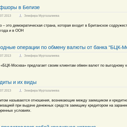
фшоры в Белизе
.07.2013
Земфира Муртазалиева
з – это демократическая страна, которая входит в Британское содружес
 года и в ООН
одные операции по обмену валюты от банка "БЦК-М
.07.2013
Земфира Муртазалиева
 «БЦК-Москва» предлагает своим клиентам обмен валют по выгодному к
диты и их виды
.07.2013
Земфира Муртазалиева
итом называются отношения, возникающие между заемщиком и кредитн
низацией при выдаче денежных средств заемщику кредитором на заране
оренных условиях.