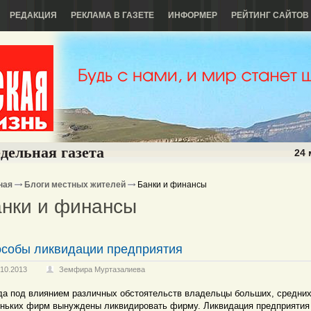
РЕДАКЦИЯ
РЕКЛАМА В ГАЗЕТЕ
ИНФОРМЕР
РЕЙТИНГ САЙТОВ
дельная газета
24 
ная
Блоги местных жителей
Банки и финансы
нки и финансы
собы ликвидации предприятия
.10.2013
Земфира Муртазалиева
да под влиянием различных обстоятельств владельцы больших, средних
ньких фирм вынуждены ликвидировать фирму. Ликвидация предприятия