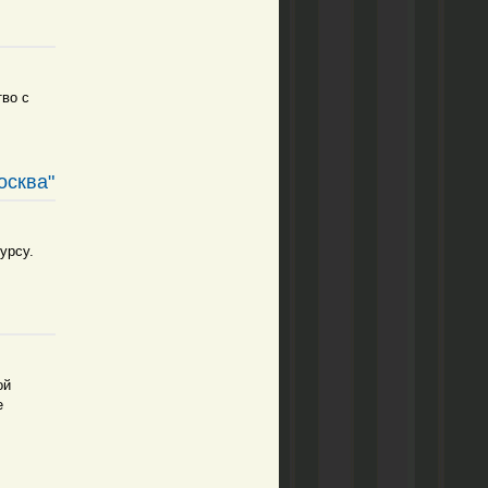
тво с
осква"
урсу.
ой
е