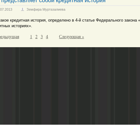
 представляет собой кредитная история
.07.2013
Земфира Муртазалиева
такое кредитная история, определено в 4-й статье Федерального закона 
итных историях».
редыдущая
1
2
3
4
Следующая »
Адрес редакции:
Главный редактор: