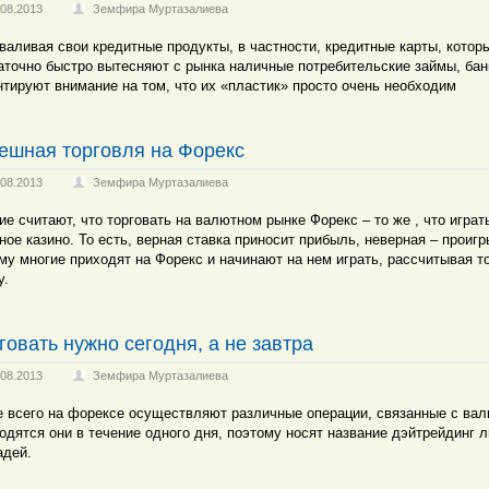
.08.2013
Земфира Муртазалиева
валивая свои кредитные продукты, в частности, кредитные карты, котор
аточно быстро вытесняют с рынка наличные потребительские займы, бан
нтируют внимание на том, что их «пластик» просто очень необходим
ешная торговля на Форекс
.08.2013
Земфира Муртазалиева
ие считают, что торговать на валютном рынке Форекс – то же , что играт
ное казино. То есть, верная ставка приносит прибыль, неверная – проиг
му многие приходят на Форекс и начинают на нем играть, рассчитывая т
у.
говать нужно сегодня, а не завтра
.08.2013
Земфира Муртазалиева
 всего на форексе осуществляют различные операции, связанные с вал
одятся они в течение одного дня, поэтому носят название дэйтрейдинг 
адей.