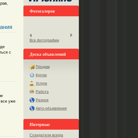
рав,
Фотогалерея
вания
Все фотографии
где
ться с
Доска объявлений
Продам
Куплю
Услуги
Работа
ие
Разное
 все уже
Авто-объявления
Интервью
Созидатели всегда