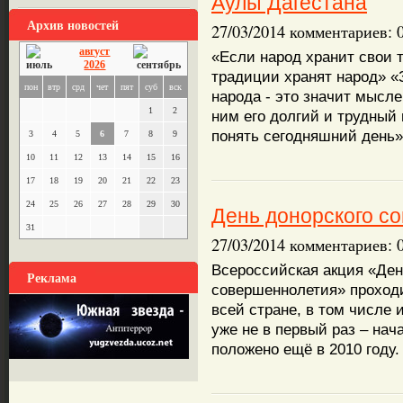
Аулы Дагестана
Архив новостей
27/03/2014 комментариев: 
август
«Если народ хранит свои 
2026
традиции хранят народ» «
пон
втр
срд
чет
пят
суб
вск
народа - это значит мысле
1
2
ним его долгий и трудный
понять сегодняшний день»
3
4
5
6
7
8
9
10
11
12
13
14
15
16
17
18
19
20
21
22
23
24
25
26
27
28
29
30
День донорского с
31
27/03/2014 комментариев: 
Всероссийская акция «Ден
Реклама
совершеннолетия» проходи
всей стране, в том числе 
уже не в первый раз – на
положено ещё в 2010 году.